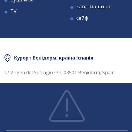
кава-машина
TV
сейф
Курорт Бенідорм, країна Іспанія
C/ Virgen del Sufragio s/n, 03501 Benidorm, Spain