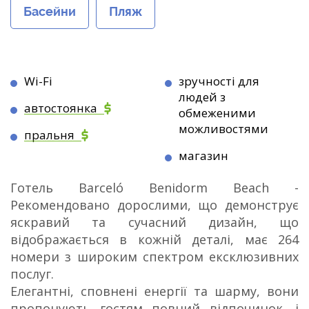
Басейни
Пляж
Wi-Fi
зручності для
людей з
автостоянка
обмеженими
можливостями
пральня
магазин
Готель Barceló Benidorm Beach -
Рекомендовано дорослими, що демонструє
яскравий та сучасний дизайн, що
відображається в кожній деталі, має 264
номери з широким спектром ексклюзивних
послуг.
Елегантні, сповнені енергії та шарму, вони
пропонують гостям повний відпочинок, і