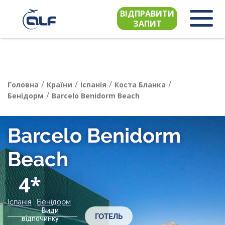
ВІДПРАВИТИ
ЗАПИТ
/
/
/
/
Головна
Країни
Іспанія
Коста Бланка
/
Бенідорм
Barcelo Benidorm Beach
Barcelo Benidorm
Beach
4*
Іспанія
,
Бенідорм
Види
ГОТЕЛЬ
відпочинку