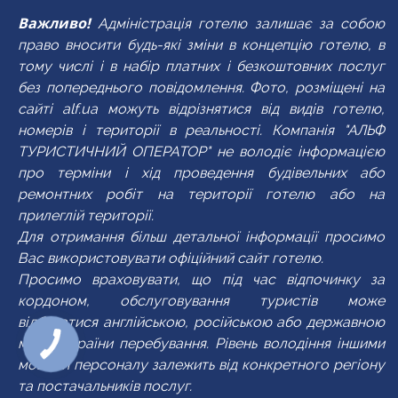
Важливо!
Адміністрація готелю залишає за собою
право вносити будь-які зміни в концепцію готелю, в
тому числі і в набір платних і безкоштовних послуг
без попереднього повідомлення. Фото, розміщені на
сайті alf.ua можуть відрізнятися від видів готелю,
номерів і території в реальності. Компанія "АЛЬФ
ТУРИСТИЧНИЙ ОПЕРАТОР" не володіє інформацією
про терміни і хід проведення будівельних або
ремонтних робіт на території готелю або на
прилеглій території.
Для отримання більш детальної інформації просимо
Вас використовувати офіційний сайт готелю.
Просимо враховувати, що під час відпочинку за
кордоном, обслуговування туристів може
відбуватися англійською, російською або державною
мовою країни перебування. Рівень володіння іншими
мовами персоналу залежить від конкретного регіону
та постачальників послуг.