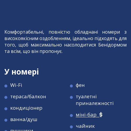
Комфортабельні, повністю обладнані номери з
високоякісним оздобленням, ідеально підходять для
того, щоб максимально насолодитися Бенідормом
та всім, що він пропонує.
У номері
Wi-Fi
фен
тераса/балкон
туалетні
приналежності
кондиціонер
міні-бар
ванна/душ
чайник
рушники