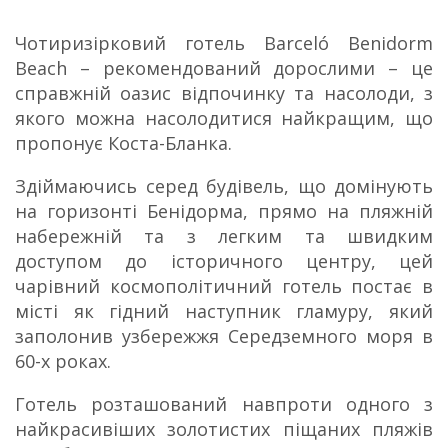
Чотиризірковий готель Barceló Benidorm
Beach – рекомендований дорослими – це
справжній оазис відпочинку та насолоди, з
якого можна насолодитися найкращим, що
пропонує Коста-Бланка.
Здіймаючись серед будівель, що домінують
на горизонті Бенідорма, прямо на пляжній
набережній та з легким та швидким
доступом до історичного центру, цей
чарівний космополітичний готель постає в
місті як гідний наступник гламуру, який
заполонив узбережжя Середземного моря в
60-х роках.
Готель розташований навпроти одного з
найкрасивіших золотистих піщаних пляжів