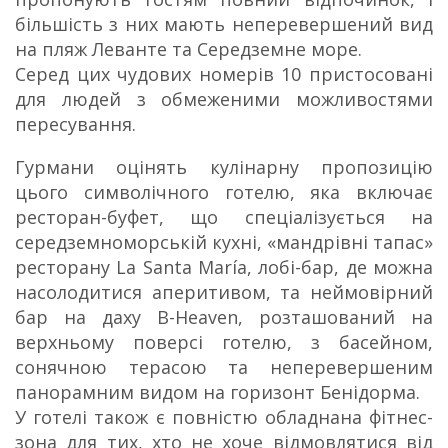
більшість з них мають неперевершений вид
на пляж Леванте та Середземне море.
Серед цих чудових номерів 10 пристосовані
для людей з обмеженими можливостями
пересування.
Гурмани оцінять кулінарну пропозицію
цього символічного готелю, яка включає
ресторан-буфет, що спеціалізується на
середземноморській кухні, «мандрівні тапас»
ресторану La Santa María, лобі-бар, де можна
насолодитися аперитивом, та неймовірний
бар на даху B-Heaven, розташований на
верхньому поверсі готелю, з басейном,
сонячною терасою та неперевершеним
панорамним видом на горизонт Бенідорма.
У готелі також є повністю обладнана фітнес-
зона для тих, хто не хоче відмовлятися від