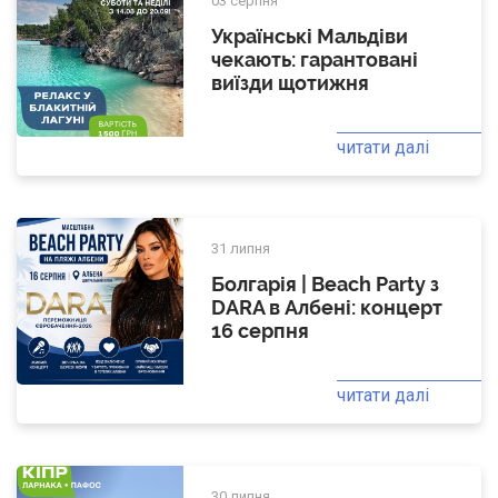
03 серпня
Українські Мальдіви
чекають: гарантовані
виїзди щотижня
читати далі
31 липня
Болгарія | Beach Party з
DARA в Албені: концерт
16 серпня
читати далі
30 липня