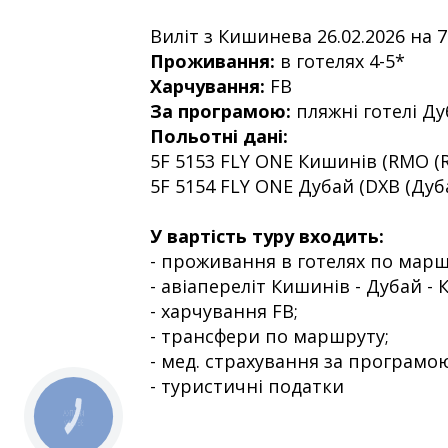
Виліт з Кишинева 26.02.2026 на 7
Проживання:
в готелях 4-5*
Харчування:
FB
За програмою:
пляжні готелі Ду
Польотні дані:
5F 5153 FLY ONE Кишинів (RMO (RMO
5F 5154 FLY ONE Дубай (DXB (Дубай
У вартість туру входить:
- проживання в готелях по маршр
- авіапереліт Кишинів - Дубай - 
- харчування FB;
- трансфери по маршруту;
-
мед. страхування
за програмою
- туристичні податки
КНОПКА
ЗВ'ЯЗКУ