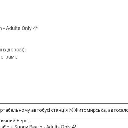
 - Adults Only 4*
і в дорозі);
ограмі;
ртабельному автобусі станція Ⓜ Житомирська, автосалон 
нячний Берег.
aSoul Sunny Beach - Adults Only 4*.