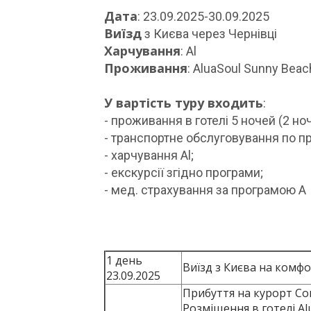
Дата
: 23.09.2025-30.09.2025
Виїзд
з Києва через Чернівці
Харчування
: Al
Проживання
: AluaSoul Sunny Beach
У вартість туру входить
:
- проживання в готелі 5 ночей (2 ноч
- транспортне обслуговування по пр
- харчування Al;
- екскурсії згідно програми;
- мед. страхування за програмою А
1 день
Виїзд з Києва на комфо
23.09.2025
Прибуття на курорт Со
Розміщення в готелі Alu