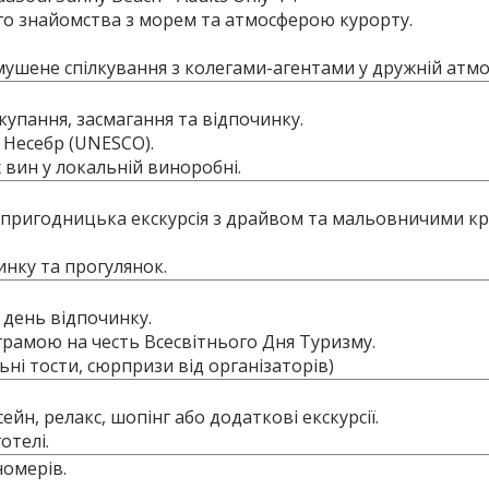
го знайомства з морем та атмосферою курорту.
мушене спілкування з колегами-агентами у дружній атмо
 купання, засмагання та відпочинку.
й Несебр (UNESCO).
 вин у локальній виноробні.
– пригодницька екскурсія з драйвом та мальовничими к
инку та прогулянок.
 день відпочинку.
грамою на честь Всесвітнього Дня Туризму.
ьні тости, сюрпризи від організаторів)
ейн, релакс, шопінг або додаткові екскурсії.
отелі.
номерів.