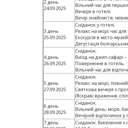
2 день
Вільний час для першо
24.09.2025
Вечеря в готелі.
Вечір знайомств: неви
Сніданок у готелі.
3 день
Релакс на морі: час для
25.09.2025
Екскурсія в місто-музе
Дегустація болгарських
Сніданок.
4 день
Виїзд на джип-сафарі 
26.09.2025
Повернення в готель.
Вільний час для відпоч
Сніданок.
5 день
Релакс на морі, повний
27.09.2025
Святкова вечеря з про
(Яскраві враження, спіл
Сніданок.
6 день
Вільний день: море, бас
28.09.2025
Вечірній відпочинок у г
7 день
Сніданок. Виселення з 