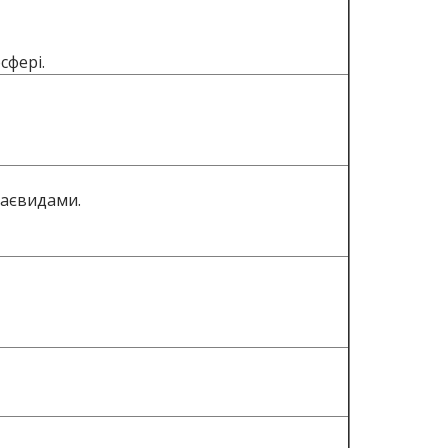
сфері.
раєвидами.