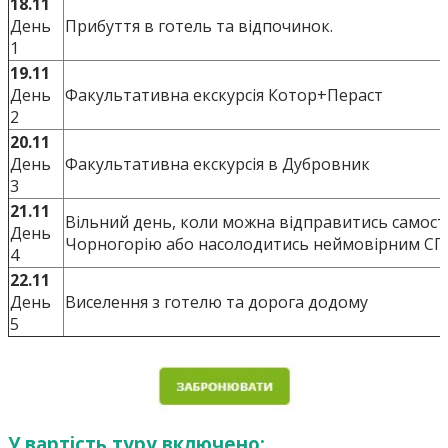
18.11
День
Прибуття в готель та відпочинок.
1
19.11
День
Факультативна екскурсія Котор+Пераст
2
20.11
День
Факультативна екскурсія в Дубровник
3
21.11
Вільний день, коли можна відправитись самост
День
Чорногорію або насолодитись неймовірним СПА 
4
22.11
День
Виселення з готелю та дорога додому
5
У вартість туру включено: