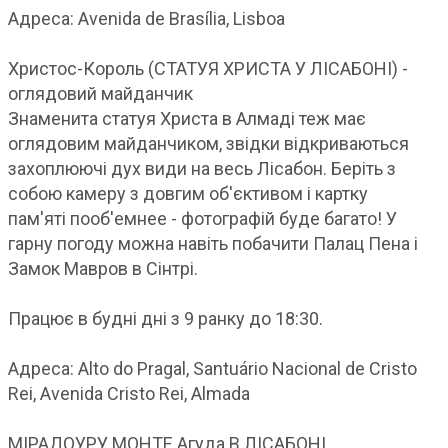
Адреса: Avenida de Brasília, Lisboa
Христос-Король (СТАТУЯ ХРИСТА У ЛІСАБОНІ) -
оглядовий майданчик
Знаменита статуя Христа в Алмаді теж має
оглядовим майданчиком, звідки відкриваються
захоплюючі дух види на весь Лісабон. Беріть з
собою камеру з довгим об'єктивом і картку
пам'яті пооб'емнее - фотографій буде багато! У
гарну погоду можна навіть побачити Палац Пена і
Замок Мавров в Сінтрі.
Працює в будні дні з 9 ранку до 18:30.
Адреса: Alto do Pragal, Santuário Nacional de Cristo
Rei, Avenida Cristo Rei, Almada
МІРАДОУРУ МОНТЕ Агуда В ЛІСАБОНІ