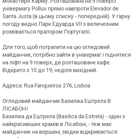
монастиря Карму. Розташована на 9 поверсі
універмагу Pollux прямо навпроти Elevador de
Santa Justa (в цьому списку - попередній). У гарну
погоду видно Парк Едуарда VII з величезним
розвівається прапором Португалії.
Для того, щоб потрапити на цю оглядовий
майданчик, потрібно зайти в універмаг і піднятися
на ліфті на 9 поверх, де розташоване кафе.
Відкрито з 10 до 19; неділя вихідний.
Адреса: Rua Fanqueiros 276, Lisboa
Оглядовий майданчик Базиліка Ештрела В
ЛІСАБОНІ
Базиліка да Ештрела (Basilica da Estrela) - один з
найкрасивіших храмів в Лісабоні, - теж має
майданчик на вершині, звідки відкривається