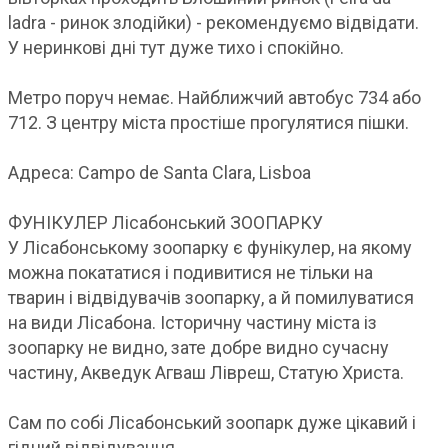
ladra - ринок злодійки) - рекомендуємо відвідати.
У неринкові дні тут дуже тихо і спокійно.
Метро поруч немає. Найближчий автобус 734 або
712. З центру міста простіше прогулятися пішки.
Адреса: Campo de Santa Clara, Lisboa
ФУНІКУЛЕР Лісабонський ЗООПАРКУ
У Лісабонському зоопарку є фунікулер, на якому
можна покататися і подивитися не тільки на
тварин і відвідувачів зоопарку, а й помилуватися
на види Лісабона. Історичну частину міста із
зоопарку не видно, зате добре видно сучасну
частину, Акведук Агваш Лівреш, Статую Христа.
Сам по собі Лісабонський зоопарк дуже цікавий і
гідний відвідування.