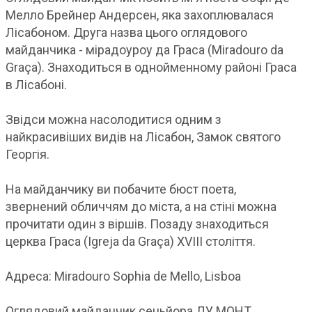
Мелло Брейнер Андерсен, яка захоплювалася
Лісабоном. Друга назва цього оглядового
майданчика - мірадоуроу да Граса (Miradouro da
Graça). Знаходиться в однойменному районі Граса
в Лісабоні.
Звідси можна насолодитися одним з
найкрасивіших видів на Лісабон, Замок святого
Георгія.
На майданчику ви побачите бюст поета,
звернений обличчям до міста, а на стіні можна
прочитати один з віршів. Позаду знаходиться
церква Граса (Igreja da Graça) XVIII століття.
Адреса: Miradouro Sophia de Mello, Lisboa
Оглядовий майданчик сеньйора ДУ МОНТ