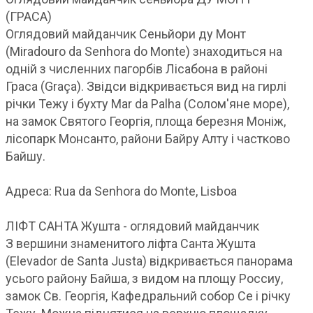
(ГРАСА)
Оглядовий майданчик Сеньйори ду Монт
(Miradouro da Senhora do Monte) знаходиться на
одній з численних пагорбів Лісабона в районі
Граса (Graça). Звідси відкривається вид на гирлі
річки Тежу і бухту Mar da Palha (Солом'яне море),
на замок Святого Георгія, площа березня Моніж,
лісопарк Монсанто, райони Байру Алту і частково
Байшу.
Адреса: Rua da Senhora do Monte, Lisboa
ЛІФТ САНТА Жушта ​​- оглядовий майданчик
З вершини знаменитого ліфта Санта Жушта ​​
(Elevador de Santa Justa) відкривається панорама
усього району Байша, з видом на площу Россиу,
замок Св. Георгія, Кафедральний собор Се і річку