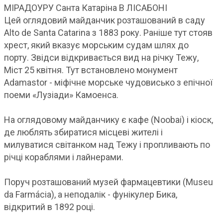
МІРАДОУРУ Санта Катаріна В ЛІСАБОНІ
Цей оглядовий майданчик розташований в саду
Alto de Santa Catarina з 1883 року. Раніше тут стояв
хрест, який вказує морським судам шлях до
порту. Звідси відкривається вид на річку Тежу,
Міст 25 квітня. Тут встановлено монумент
Adamastor - міфічне морське чудовисько з епічної
поеми «Лузіади» Камоенса.
На оглядовому майданчику є кафе (Noobai) і кіоск,
де люблять збиратися місцеві жителі і
милуватися світанком над Тежу і пропливають по
річці кораблями і лайнерами.
Поруч розташований музей фармацевтики (Museu
da Farmácia), а неподалік - фунікулер Бика,
відкритий в 1892 році.