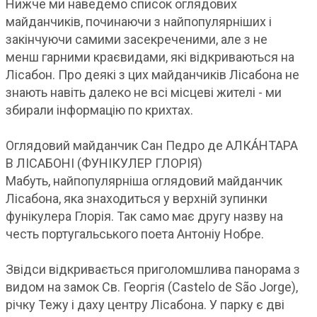
Нижче ми наведемо список оглядових
майданчиків, починаючи з найпопулярніших і
закінчуючи самими засекреченими, але з не
менш гарними краєвидами, які відкриваються на
Лісабон. Про деякі з цих майданчиків Лісабона не
знають навіть далеко не всі місцеві жителі - ми
збирали інформацію по крихтах.
Оглядовий майданчик Сан Педро де АЛКÁНТАРА
В ЛІСАБОНІ (ФУНІКУЛЕР ГЛОРІЯ)
Мабуть, найпопулярніша оглядовий майданчик
Лісабона, яка знаходиться у верхній зупинки
фунікулера Глорія. Так само має другу назву на
честь португальського поета Антоніу Нобре.
Звідси відкривається приголомшлива панорама з
видом на замок Св. Георгія (Castelo de São Jorge),
річку Тежу і даху центру Лісабона. У парку є дві