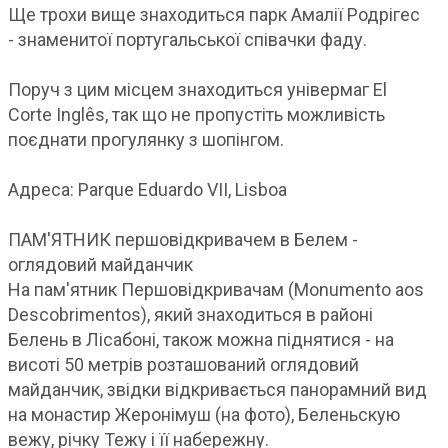
Ще трохи вище знаходиться парк Амалії Родрігес
- знаменитої португальської співачки фаду.
Поруч з цим місцем знаходиться універмаг El
Corte Inglês, так що не пропустіть можливість
поєднати прогулянку з шопінгом.
Адреса: Parque Eduardo VII, Lisboa
ПАМ'ЯТНИК першовідкривачем в Белем -
оглядовий майданчик
На пам'ятник Першовідкривачам (Monumento aos
Descobrimentos), який знаходиться в районі
Белень в Лісабоні, також можна піднятися - на
висоті 50 метрів розташований оглядовий
майданчик, звідки відкривається панорамний вид
на монастир Жеронімуш (на фото), Беленьскую
вежу, річку Тежу і її набережну.