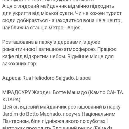
А ця оглядовий майданчик відмінно підходить
для укриття від міської суєти. Чи не кожен турист
сюди добирається - знаходиться вона не в центрі,
найближча станція метро - Anjos.
Розташована в парку з деревами, з дуже
романтичною і затишною атмосферою. Працює
кафе під відкритим небом. Відмінне місце для
закоханих пар.
Адреса: Rua Heliodoro Salgado, Lisboa
МІРАДОУРУ Жарден Ботте Машадо (Кампо САНТА
КЛАРА)
Цей оглядовий майданчик розташований в парку
Jardim do Botto Machado, поруч з Національним
Пантеоном, біля підніжжя якого по суботах і
вівторках проходить Блошиний ринок (Feira da