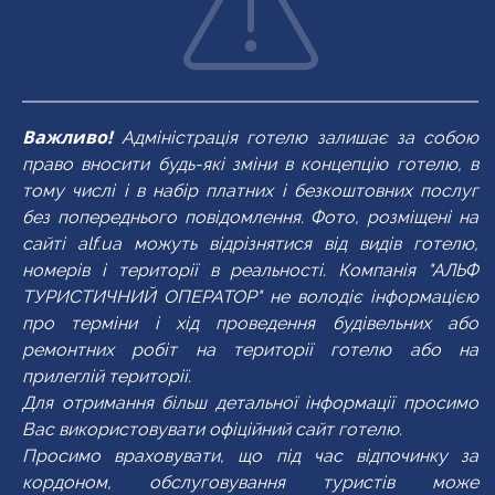
ванна/душ
ванна/душ
холодильник
холодильник
TV
TV
чайник
чайник
фен
фен
міні-кухня
міні-кухня
туалетні
Важливо!
Адміністрація готелю залишає за собою
приналежності
право вносити будь-які зміни в концепцію готелю, в
тому числі і в набір платних і безкоштовних послуг
без попереднього повідомлення. Фото, розміщені на
сайті alf.ua можуть відрізнятися від видів готелю,
номерів і території в реальності. Компанія "АЛЬФ
ТУРИСТИЧНИЙ ОПЕРАТОР" не володіє інформацією
про терміни і хід проведення будівельних або
ремонтних робіт на території готелю або на
прилеглій території.
Для отримання більш детальної інформації просимо
Вас використовувати офіційний сайт готелю.
Просимо враховувати, що під час відпочинку за
кордоном, обслуговування туристів може