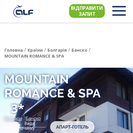
ВІДПРАВИТИ
ЗАПИТ
/
/
/
/
Головна
Країни
Болгарія
Банско
MOUNTAIN ROMANCE & SPA
MOUNTAIN
ROMANCE & SPA
3*
Болгарія
,
Банско
Види
АПАРТ-ГОТЕЛЬ
відпочинку