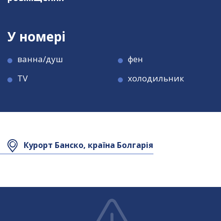
У номері
ванна/душ
фен
TV
холодильник
Площа номера
Площа номера
45 кв.м
55 кв.м
Курорт Банско, країна Болгарія
Максимальне
Максимальне
3+1
5
розміщення
розміщення
У номері
У номері