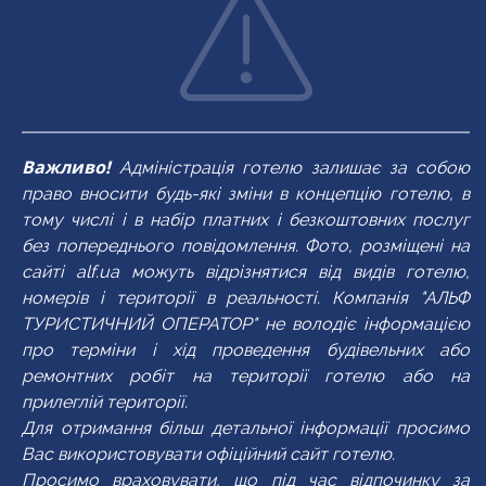
підлога-килимове покриття
вітальня та спальня, розділені дверима
прибирання номера-щодня
зміна постільної білизни-2 рази на тиждень
зміна рушників-2 рази на тиждень
У номері
У номері
Важливо!
Адміністрація готелю залишає за собою
Wi-Fi
міні-бар
право вносити будь-які зміни в концепцію готелю, в
Wi-Fi
міні-бар
тому числі і в набір платних і безкоштовних послуг
балкон
міжкімнатні двері
без попереднього повідомлення. Фото, розміщені на
балкон
прибирання
сайті alf.ua можуть відрізнятися від видів готелю,
кондиціонер
прибирання
номерa
кондиціонер
номерa
номерів і території в реальності. Компанія "АЛЬФ
душ
сейф
ТУРИСТИЧНИЙ ОПЕРАТОР" не володіє інформацією
душ
сейф
про терміни і хід проведення будівельних або
TV
зміна постільної
ремонтних робіт на території готелю або на
TV
зміна постільної
білизни
фен
прилеглій території.
білизни
фен
Для отримання більш детальної інформації просимо
Вас використовувати офіційний сайт готелю.
Просимо враховувати, що під час відпочинку за