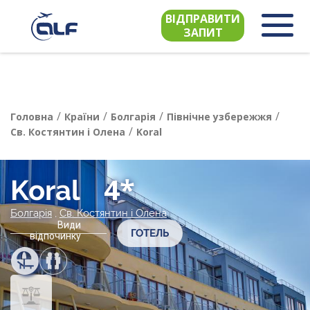
ВІДПРАВИТИ
ЗАПИТ
/
/
/
/
Головна
Країни
Болгарія
Північне узбережжя
/
Св. Костянтин і Олена
Koral
4*
Koral
Болгарія
,
Св. Костянтин і Олена
Види
ГОТЕЛЬ
відпочинку