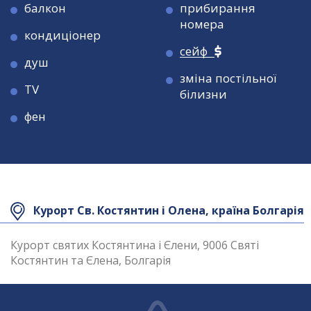
балкон
прибирання
номерa
кондиціонер
сейф
душ
зміна постільної
TV
білизни
фен
Площа номера
Площа номера
28 кв.м
42 кв.м
Курорт Св. Костянтин і Олена, країна Болгарія
Максимальне
Максимальне
3
3 / 2+2
розміщення
розміщення
Курорт святих Костянтина і Єлени, 9006 Святі
Костянтин та Єлена, Болгарія