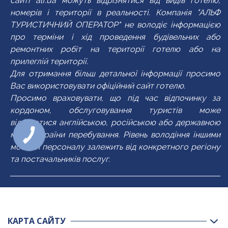
сайті alf.ua можуть відрізнятися від видів готелю,
балкон
холодильник
номерів і території в реальності. Компанія "АЛЬФ
Wi-Fi
ванна
ТУРИСТИЧНИЙ ОПЕРАТОР" не володіє інформацією
кондиціонер
кухня
балкон
TV
про терміни і хід проведення будівельних або
ремонтних робіт на території готелю або на
ванна/душ
кухонне приладдя
кондиціонер
міні-кухня
прилеглій території.
Для отримання більш детальної інформації просимо
Вас використовувати офіційний сайт готелю.
Просимо враховувати, що під час відпочинку за
кордоном, обслуговування туристів може
відбуватися англійською, російською або державною
мовою країни перебування. Рівень володіння іншими
мовами персоналу залежить від конкретного регіону
та постачальників послуг.
КАРТА САЙТУ