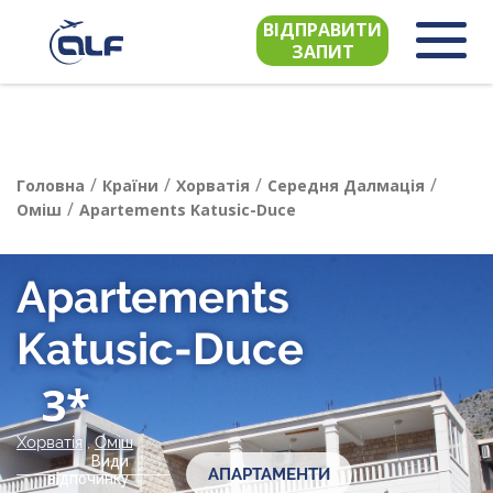
ВІДПРАВИТИ
ЗАПИТ
/
/
/
/
Головна
Країни
Хорватія
Середня Далмація
/
Оміш
Apartements Katusic-Duce
Apartements
Katusic-Duce
3*
Хорватія
,
Оміш
Види
АПАРТАМЕНТИ
відпочинку