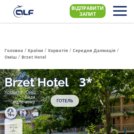
ВІДПРАВИТИ
ЗАПИТ
/
/
/
/
Головна
Країни
Хорватія
Середня Далмація
/
Оміш
Brzet Hotel
3*
Brzet Hotel
Хорватія
,
Оміш
Види
ГОТЕЛЬ
відпочинку