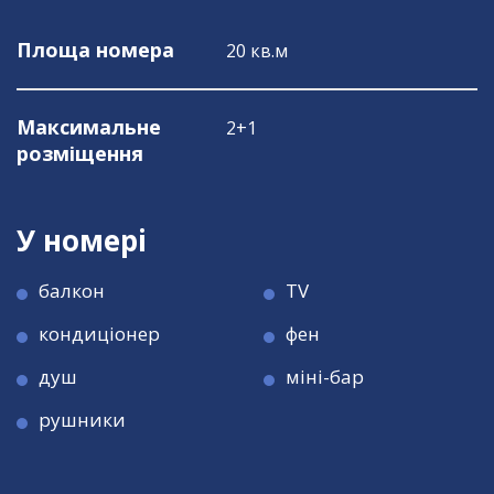
Площа номера
20 кв.м
Максимальне
2+1
розміщення
У номері
балкон
TV
кондиціонер
фен
душ
міні-бар
рушники