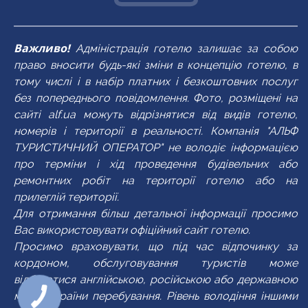
рушники
кухня
TV
TV
рушники
душ
кухня
кухня
TV
кухонне приладдя
Важливо!
TV
рушники
кухонне приладдя
кухонне приладдя
Адміністрація готелю залишає за собою
фен
праска
право вносити будь-які зміни в концепцію готелю, в
фен
TV
праска
праска
тому числі і в набір платних і безкоштовних послуг
без попереднього повідомлення. Фото, розміщені на
фен
сайті alf.ua можуть відрізнятися від видів готелю,
номерів і території в реальності. Компанія "АЛЬФ
ТУРИСТИЧНИЙ ОПЕРАТОР" не володіє інформацією
про терміни і хід проведення будівельних або
ремонтних робіт на території готелю або на
прилеглій території.
Для отримання більш детальної інформації просимо
Вас використовувати офіційний сайт готелю.
Просимо враховувати, що під час відпочинку за
кордоном, обслуговування туристів може
відбуватися англійською, російською або державною
мовою країни перебування. Рівень володіння іншими