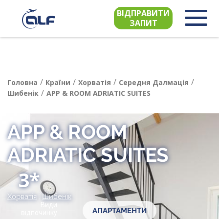
ВІДПРАВИТИ
ЗАПИТ
/
/
/
/
Головна
Країни
Хорватія
Середня Далмація
/
Шибенік
APP & ROOM ADRIATIC SUITES
APP & ROOM
ADRIATIC SUITES
3*
Хорватія
,
Шибенік
Види
АПАРТАМЕНТИ
відпочинку