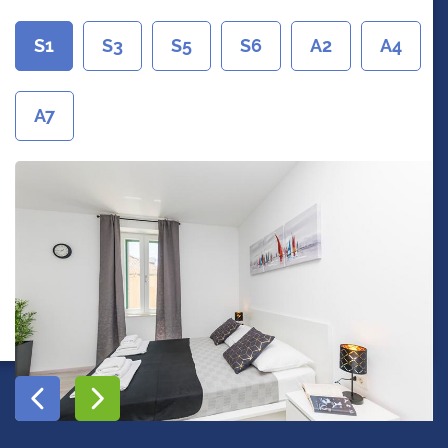
S1
S3
S5
S6
A2
A4
A7