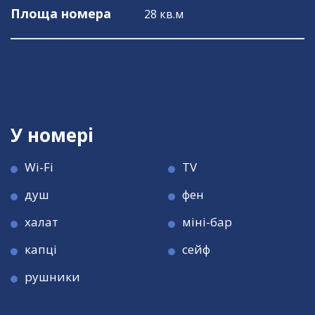
Площа номера
28 кв.м
У номері
Wi-Fi
TV
душ
фен
халат
міні-бар
капці
сейф
рушники