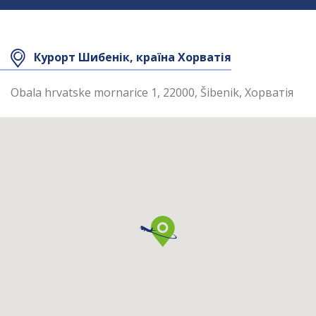
Площа номера
28 кв.м
Курорт Шибенік, країна Хорватія
Obala hrvatske mornarice 1, 22000, Šibenik, Хорватія
У номері
Wi-Fi
рушники
кондиціонер
TV
душ
фен
халат
міні-бар
капці
сейф