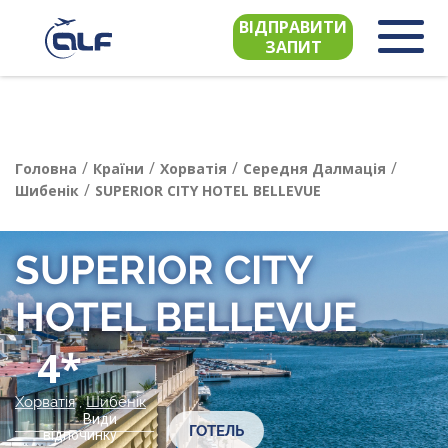
ВІДПРАВИТИ
ЗАПИТ
/
/
/
/
Головна
Країни
Хорватія
Середня Далмація
/
Шибенік
SUPERIOR CITY HOTEL BELLEVUE
SUPERIOR CITY
HOTEL BELLEVUE
4*
Хорватія
,
Шибенік
Види
ГОТЕЛЬ
відпочинку