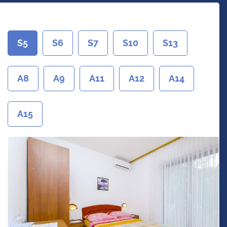
S5
S6
S7
S10
S13
A8
A9
A11
A12
A14
A15