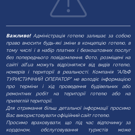
балкон
балкон
холодильник
холодильник
кондиціонер
кондиціонер
кондиціонер
кондиціонер
кава-машина
чайник
кава-машина
чайник
кондиціонер
кондиціонер
плита
плита
душ
душ
душ
душ
кухня
кава-машина
кухня
кухня
душ
душ
чайник
чайник
рушники
рушники
TV
рушники
кухонне приладдя
кухня
кухонне приладдя
кухонне приладдя
Важливо!
рушники
рушники
кухня
кава-машина
Адміністрація готелю залишає за собою
TV
TV
TV
кухонне приладдя
право вносити будь-які зміни в концепцію готелю, в
TV
кухня
тому числі і в набір платних і безкоштовних послуг
без попереднього повідомлення. Фото, розміщені на
сайті alf.ua можуть відрізнятися від видів готелю,
номерів і території в реальності. Компанія "АЛЬФ
ТУРИСТИЧНИЙ ОПЕРАТОР" не володіє інформацією
про терміни і хід проведення будівельних або
ремонтних робіт на території готелю або на
прилеглій території.
Для отримання більш детальної інформації просимо
Вас використовувати офіційний сайт готелю.
Просимо враховувати, що під час відпочинку за
кордоном, обслуговування туристів може