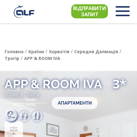
ВІДПРАВИТИ
ЗАПИТ
/
/
/
/
Головна
Країни
Хорватія
Середня Далмація
/
Трогір
APP & ROOM IVA
3*
APP & ROOM IVA
Хорватія
,
Трогір
Види
АПАРТАМЕНТИ
відпочинку