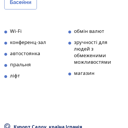
Басейни
Wi-Fi
обмін валют
конференц-зал
зручності для
людей з
автостоянка
обмеженими
можливостями
пральня
магазин
ліфт
Курорт Салоу, країна Іспанія