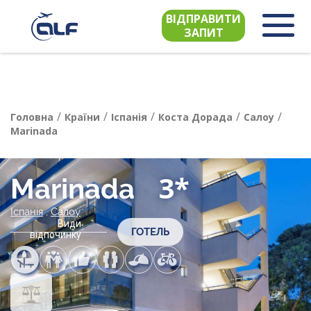
ВІДПРАВИТИ
ЗАПИТ
/
/
/
/
/
Головна
Країни
Іспанія
Коста Дорада
Салоу
Marinada
3*
Marinada
Іспанія
,
Салоу
Види
ГОТЕЛЬ
відпочинку