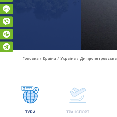
Підписатися на SMS розсилку
Viber
Teams
Telegram
/
/
/
Головна
Країни
Україна
Дніпропетровська
ТУРИ
ТРАНСПОРТ