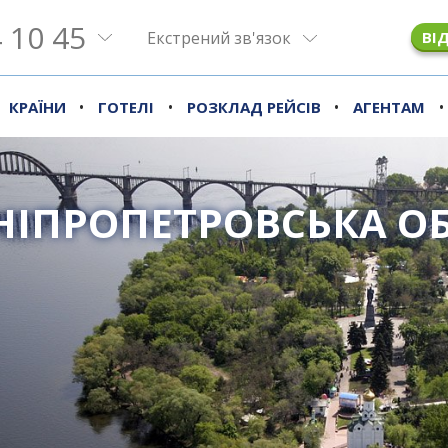
 10 45
Екстрений зв'язок
ВІ
•
•
•
•
КРАЇНИ
ГОТЕЛІ
РОЗКЛАД РЕЙСІВ
АГЕНТАМ
НІПРОПЕТРОВСЬКА О