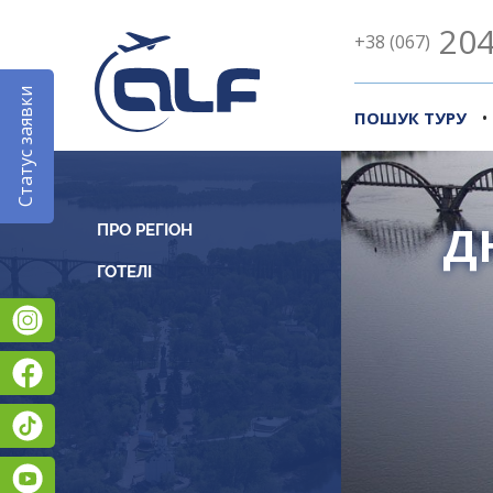
204
+38 (067)
Статус заявки
•
ПОШУК ТУРУ
Д
ПРО РЕГІОН
Instagram
Facebook
TikTok
YouTube