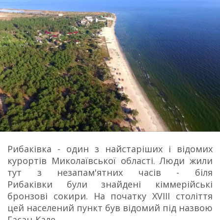
Рибаківка - один з найстаріших і відомих
курортів Миколаївської області. Люди жили
тут з незапам'ятних часів - біля
Рибаківки були знайдені кіммерійські
бронзові сокири. На початку ХVIII століття
цей населений пункт був відомий під назвою
Гасан-Кале.