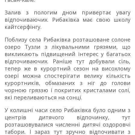
Залив з пологим дном привертає увагу
відпочиваючих. Рибаківка має свою школу
кайтсерфінгу.
Поблизу села Рибаківка розташоване солоне
озеро Тузли з лікувальними грязями, що
викликають підвищений інтерес у багатьох
відпочиваючих. Раніше тут добували сіль,
тепер же в курортний сезон на висохлому
озері можна спостерігати велику кількість
курортників, обмазаних з ніг до голови
чорною гряззю і покритих кристалами солі,
які переливаються на сонці.
У колишні часи село Рибаківка було одним з
центрів дитячого відпочинку, тут
розташовувалися численні дитячі оздоровчі
табори. І зараз тут зручно відпочивати з