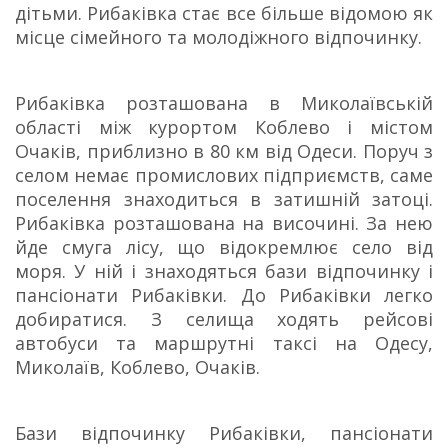
дітьми. Рибаківка стає все більше відомою як
місце сімейного та молодіжного відпочинку.
Рибаківка розташована в Миколаївській
області між курортом Коблево і містом
Очаків, приблизно в 80 км від Одеси. Поруч з
селом немає промислових підприємств, саме
поселення знаходиться в затишній затоці.
Рибаківка розташована на височині. За нею
йде смуга лісу, що відокремлює село від
моря. У ній і знаходяться бази відпочинку і
пансіонати Рибаківки. До Рибаківки легко
добиратися. З селища ходять рейсові
автобуси та маршрутні таксі на Одесу,
Миколаїв, Коблево, Очаків.
Бази відпочинку Рибаківки, пансіонати