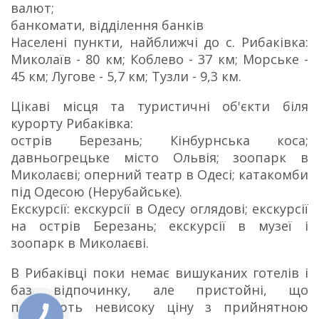
валют;
банкомати, відділення банків
Населені пункти, найближчі до с. Рибаківка:
Миколаїв - 80 км; Коблево - 37 км; Морське -
45 км; Лугове - 5,7 км; Тузли - 9,3 км.
Цікаві місця та туристичні об'єкти біля
курорту Рибаківка:
острів Березань; Кінбурнська коса;
давньогрецьке місто Ольвія; зоопарк в
Миколаєві; оперний театр в Одесі; катакомби
під Одесою (Нерубайське).
Екскурсії: екскурсії в Одесу оглядові; екскурсії
на острів Березань; екскурсії в музеї і
зоопарк в Миколаєві.
В Рибаківці поки немає вишуканих готелів і
баз відпочинку, але пристойні, що
поєднують невисоку ціну з прийнятною