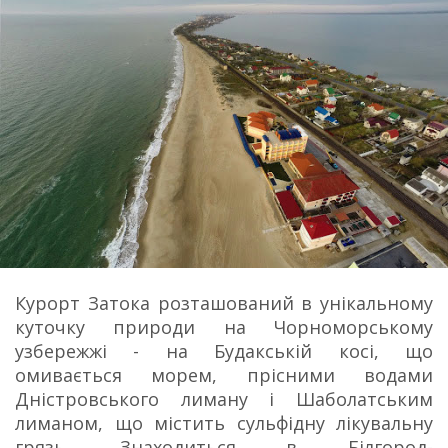
Курорт Затока розташований в унікальному
куточку природи на Чорноморському
узбережжі - на Будакській косі, що
омивається морем, прісними водами
Дністровського лиману і Шаболатським
лиманом, що містить сульфідну лікувальну
грязь. Знаходиться в Білгород-