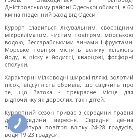
Дністровському районі Одеської області, в 60
км на південний захід від Одеси.
Курорт славиться лікувальним, своєрідним
мікрокліматом, чистим повітрям, морською
водою, бессарабськими винами і фруктами.
Морське повітря містить велику кількість
йоду, в піску є йодисті, кварцові, фосфорні
сполуки.
Характерні мілководні широкі пляжі, золотий
пісок, відсутність обривів, що свідчить про
те, що Затока - прекрасне місце для
відпочинку як дорослих, так і дітей.
Курортний сезон триває з середини травня
до середини вересня. Середня денна
температура повітря влітку 24-28 градусів,
води 19-23 градуси.