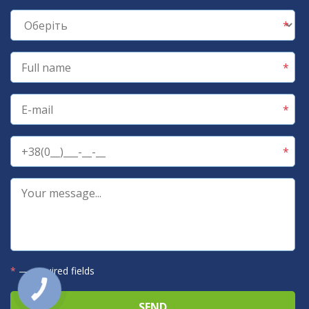
*
— required fields
КНОПКА
ЗВ'ЯЗКУ