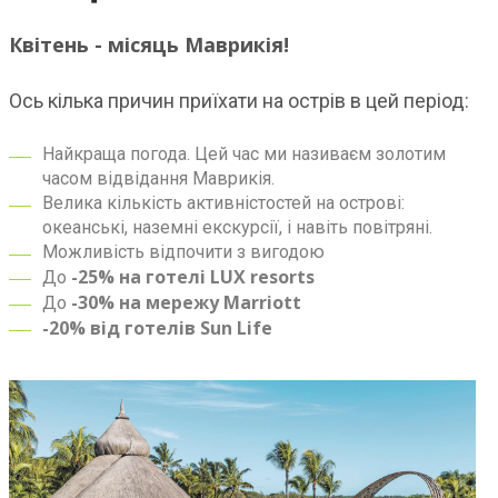
Квітень - місяць Маврикія!
Ось кілька причин приїхати на острів в цей період:
Найкраща погода. Цей час ми називаєм золотим
часом відвідання Маврикія.
Велика кількість активністостей на острові:
океанські, наземні екскурсії, і навіть повітряні.
Можливість відпочити з вигодою
-25% на готелі LUX resorts
До
-30% на мережу Marriott
До
-20% від готелів Sun Life