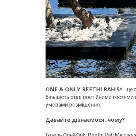
ONE & ONLY REETHI RAH 5*
- це 
більшість стає постійними гостями 
умовами розміщення.
Давайте дізнаємося, чому?
Готель One&Only Reethi Rah Maldive