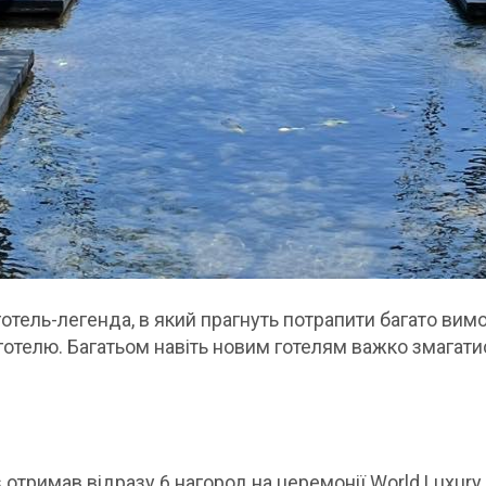
готель-легенда, в який прагнуть потрапити багато вимо
готелю. Багатьом навіть новим готелям важко змагатис
s отримав відразу 6 нагород на церемонії World Luxur