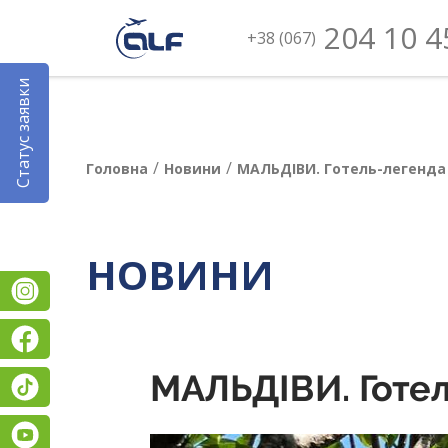
204 10 4
+38 (067)
Статус заявки
/
/
Головна
Новини
МАЛЬДІВИ. Готель-легенда 
НОВИНИ
Instagram
Facebook
МАЛЬДІВИ. Готел
TikTok
YouTube