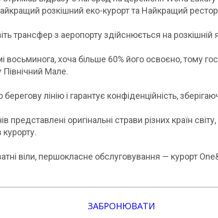
айкращий розкішний еко-курорт та Найкращий ресторан
іть трансфер з аеропорту здійснюється на розкішній я
і восьминога, хоча більше 60% його освоєно, тому г
 Північний Мале.
берегову лінію і гарантує конфіденційність, зберіга
 представлені оригінальні страви різних країн світу,
в курорту.
атні віли, першокласне обслуговування — курорт One&
ЗАБРОНЮВАТИ