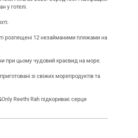
 у готелі.
хті.
ості розпещені 12 незайманими пляжами на
ючи при цьому чудовий краєвид на море.
 приготовані зі свіжих морепродуктів та
Only Reethi Rah підкориває серця