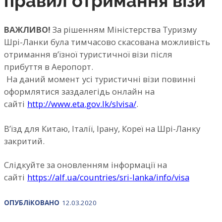
правил отримання візи
ВАЖЛИВО!
За рішенням Міністерства Туризму
Шрі-Ланки була тимчасово скасована можливість
отримання в
’
їзної туристичної візи після
прибуття в Аеропорт.
На даний момент
у
сі туристичні візи повинні
оформлятися заздалегідь онлайн на
сайті
http://www.eta.gov.lk/slvisa/
.
В
’
їзд для Китаю, Італії, Ірану, Кореї на Шрі
-
Ланку
закритий.
Слідкуйте за оновленням інформації на
сайті
https://alf.ua/countries/sri-lanka/info/visa
ОПУБЛ
і
КОВАНО
12.03.2020