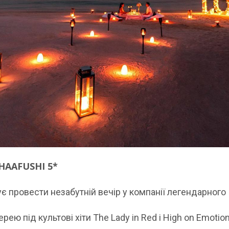
HAAFUSHI 5*
є провести незабутній вечір у компанії легендарного 
 під культові хіти The Lady in Red і High on Emotio