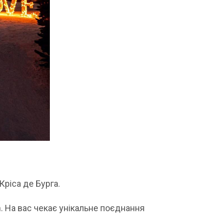
Кріса де Бурга.
n. На вас чекає унікальне поєднання