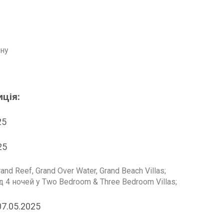
ану
иція:
25
025
d Reef, Grand Over Water, Grand Beach Villas;
 4 ночей у Two Bedroom & Three Bedroom Villas;
07.05.2025