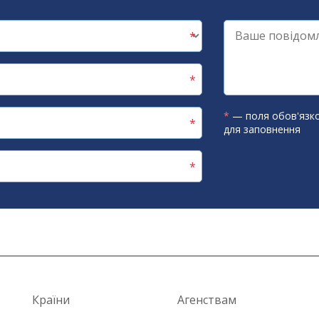
*
— поля обов'язко
для заповнення
Країни
Агенствам