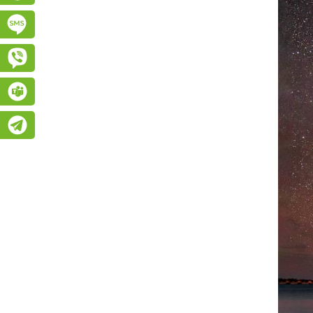
Підписатися на SMS розсилку
Viber
Teams
Telegram