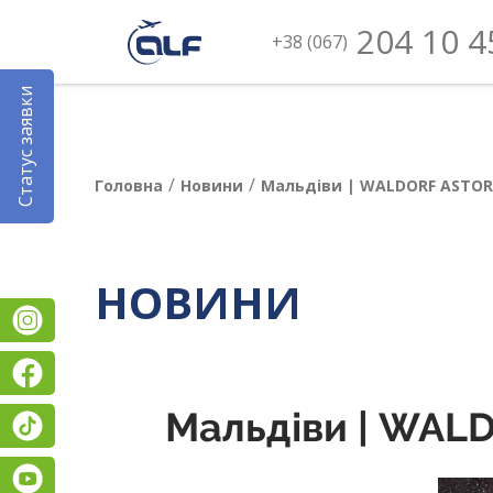
204 10 4
+38 (067)
Статус заявки
/
/
Головна
Новини
Мальдіви | WALDORF ASTORI
НОВИНИ
Instagram
Facebook
Мальдіви | WAL
TikTok
YouTube