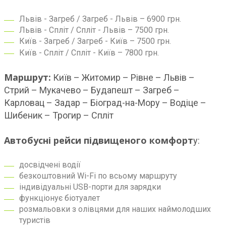
Львів - Загреб / Загреб - Львів – 6900 грн.
Львів - Спліт / Спліт - Львів – 7500 грн.
Київ - Загреб / Загреб - Київ – 7500 грн.
Київ - Спліт / Спліт - Київ – 7800 грн.
Маршрут:
Київ – Житомир – Рівне – Львів –
Стрий – Мукачево – Будапешт – Загреб –
Карловац – Задар – Біоград-на-Мору – Водіце –
Шибеник – Трогир – Спліт
Автобусні рейси підвищеного комфорт
у:
досвідчені водії
безкоштовний Wi-Fi по всьому маршруту
індивідуальні USB-порти для зарядки
функціонує біотуалет
розмальовки з олівцями для наших наймолодших
туристів