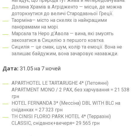
нагадує, що природа тут жива й непередбачувана.
Долина Храмів в Агрідженто — місце, де можна
доторкнутися до величі Стародавньої Греції.
Таорміна— місто на скелях із найкращими
панорамами на морі.
Марсала та Неро д’Авола — вина, які змусять
закохатися в Сицилію з першого ковтка.
Сицилія — це смак, шум, колір та емоції. Вона не
залишає байдужим, вона зачаровує назавжди.
Дата:
31.05 на 7 ночей
APARTHOTEL LE TARTARUGHE 4* (Летоянні)
APARTMENT MONO / 2 PAX, без харчування = 21 538
грн
HOTEL FERNANDA 3* (Мессіна) DBL WITH BLC на
сніданках = 27 323 грн
TH CINISI FLORIO PARK HOTEL 4* (Терразіні)
CLASSIC, сніданок+вечеря= 29 565 грн