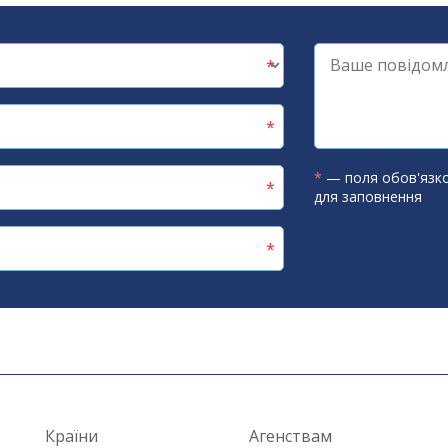
*
— поля обов'язко
для заповнення
Країни
Агенствам