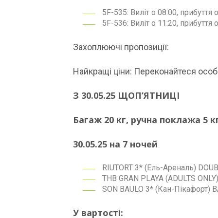
5F-535: Виліт о 08:00, прибуття 
5F-536: Виліт о 11:20, прибуття 
Захоплюючі пропозиції:
Найкращі ціни: Переконайтеся особис
З 30.05.25 ЩОП’ЯТНИЦІ
Багаж 20 кг, ручна поклажа 5 к
30.05.25 на 7 ночей
RIUTORT 3* (Ель-Ареналь) DOUBL
THB GRAN PLAYA (ADULTS ONLY) 4
SON BAULO 3* (Кан-Пікафорт) B
У вартості: