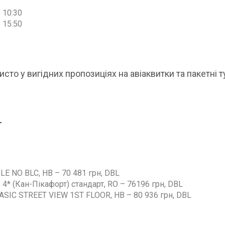
о 10:30
о 15:50
то у вигідних пропозиціях на авіаквитки та пакетні т
г
E NO BLC, HB – 70 481 грн, DBL
* (Кан-Пікафорт) стандарт, RO – 76196 грн, DBL
ASIC STREET VIEW 1ST FLOOR, HB – 80 936 грн, DBL