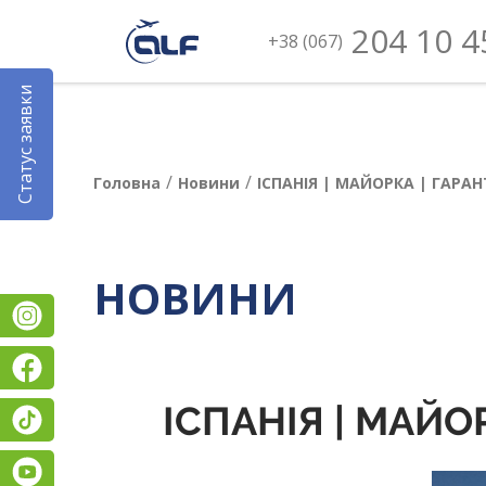
204 10 4
+38 (067)
Статус заявки
/
/
Головна
Новини
ІСПАНІЯ | МАЙОРКА | ГАРА
НОВИНИ
Instagram
Facebook
ІСПАНІЯ | МАЙО
TikTok
YouTube