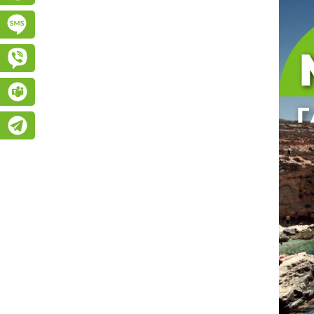
Підписатися на SMS розсилку
Viber
Teams
Telegram