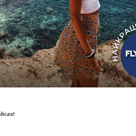
йсах!