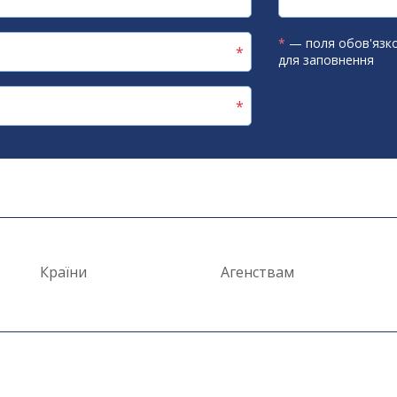
*
— поля обов'язко
для заповнення
Країни
Агенствам