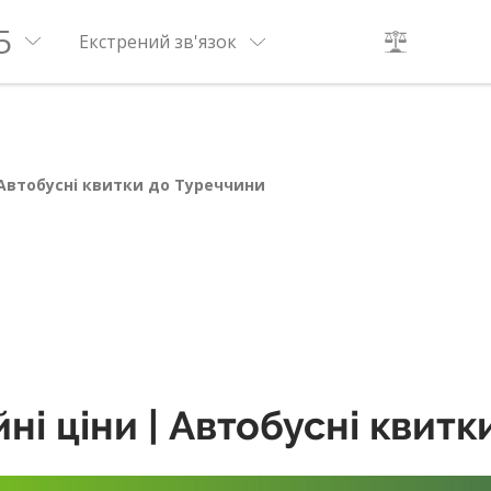
5
Екстрений зв'язок
 Автобусні квитки до Туреччини
йні ціни | Автобусні квит