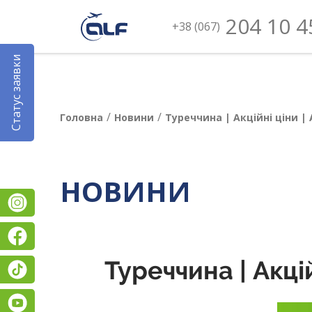
204 10 4
+38 (067)
Статус заявки
/
/
Головна
Новини
Туреччина | Акційні ціни |
НОВИНИ
Instagram
Facebook
Туреччина | Акці
TikTok
YouTube