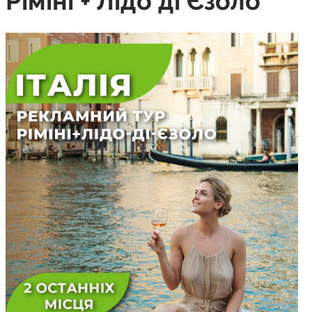
Ріміні + Лідо ді Єзоло