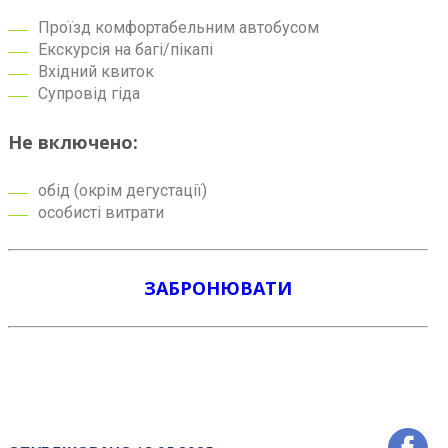
Проїзд комфортабельним автобусом
Екскурсія на багі/пікапі
Вхідний квиток
Супровід гіда
Не включено:
обід (окрім дегустації)
особисті витрати
ЗАБРОНЮВАТИ