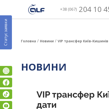
204 10 4
+38 (067)
Статус заявки
/
/
Головна
Новини
VIP трансфер Київ-Кишинів 
НОВИНИ
Instagram
Facebook
VIP трансфер Киї
TikTok
дати
YouTube