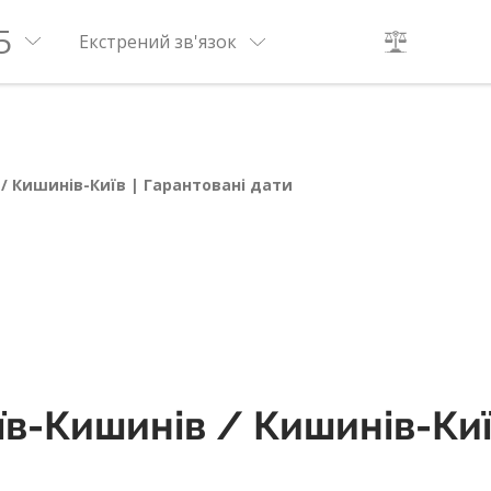
5
Екстрений зв'язок
/ Кишинів-Київ | Гарантовані дати
в-Кишинів / Кишинів-Київ