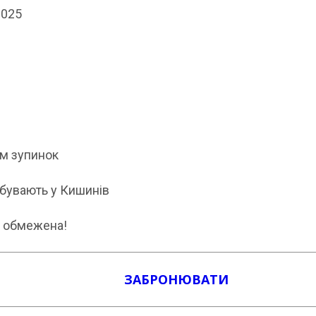
2025
ум зупинок
ибувають у Кишинів ⠀
ь обмежена!
ЗАБРОНЮВАТИ