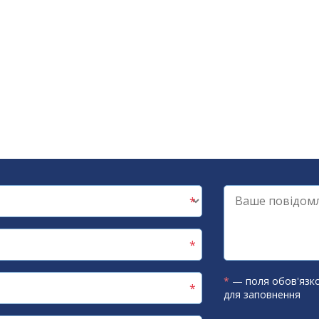
*
— поля обов'язко
для заповнення