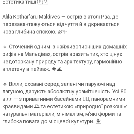
Естетика тиші 🇲🇻
Alila Kothaifaru Maldives — острів в атолі Раа, де
перезавантажуються відчуття й відкривається
нова глибина спокою. 🌿✨
🔹 Оточений одним із найживописніших домашніх
рифів на Мальдівах, острів вразить тих, хто цінує
недоторкану природу та архітектуру, гармонійно
вплетену в пейзаж. 🐠🌊
🔹 Вілли, сховані серед зелені чи паруючі над
лагуною, дарують абсолютну усамітненість. Усі 80
вілл — з приватними басейнами 🏊‍♀️, панорамними
краєвидами 🌅 та естетикою «природної розкоші»:
натуральні матеріали, мінімалізм, м’які форми та
глибока повага до місцевої культури. 🏝️