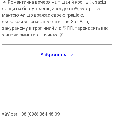
🔹 Романтична вечеря на піщаній косі 🍷✨, захід
сонця на борту традиційної дони ⛵️, зустріч із
мантою 🐋, що вражає своєю грацією,
ексклюзивні спа-ритуали в The Spa Alila,
зануреному в тропічний ліс 🌴💆‍♀️, переносять вас
у новий вимір відпочинку. 🌌
Забронювати
📲Viber:+38 (098) 364 48 09