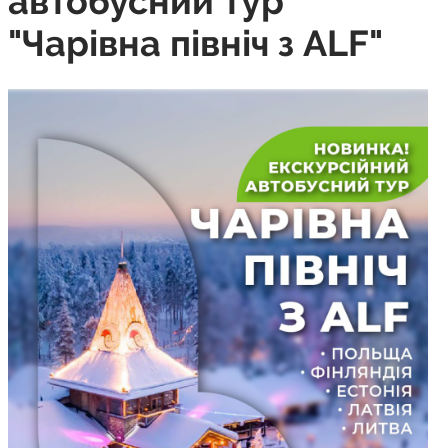
автобусний тур
"Чарівна північ з ALF"