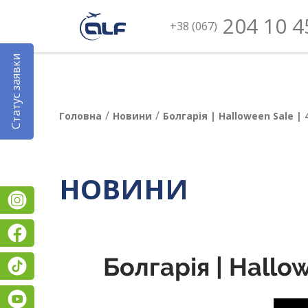
204 10 4
+38 (067)
Статус заявки
/
/
Головна
Новини
Болгарія | Halloween Sale |
НОВИНИ
Instagram
Facebook
Болгарія | Hallo
TikTok
YouTube