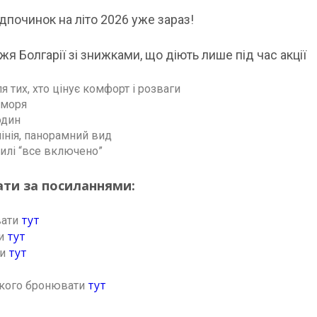
дпочинок на літо 2026 уже зараз!
я Болгарії зі знижками, що діють лише під час акції
ля тих, хто цінує комфорт і розваги
я моря
один
лінія, панорамний вид
тилі “все включено”
ти за посиланнями:
тут
вати
тут
ти
тут
ти
тут
ького бронювати