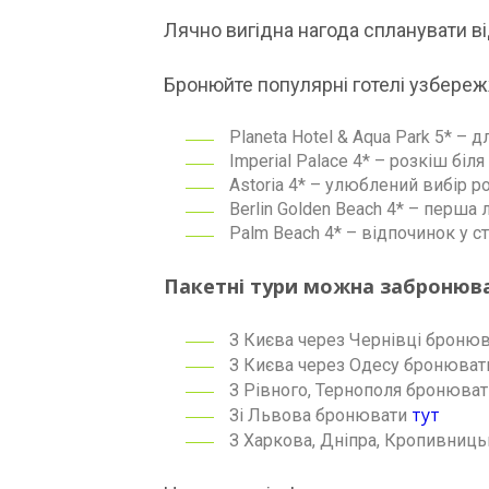
Лячно вигідна нагода спланувати ві
Бронюйте популярні готелі узбережж
Planeta Hotel & Aqua Park 5* – д
Imperial Palace 4* – розкіш біл
Astoria 4* – улюблений вибір р
Berlin Golden Beach 4* – перша 
Palm Beach 4* – відпочинок у с
Пакетні тури можна забронюва
З Києва через Чернівці броню
З Києва через Одесу бронюва
З Рівного, Тернополя бронюва
тут
Зі Львова бронювати
З Харкова, Дніпра, Кропивниц