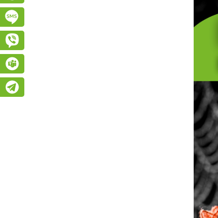
Підписатися на SMS розсилку
Viber
Teams
Telegram