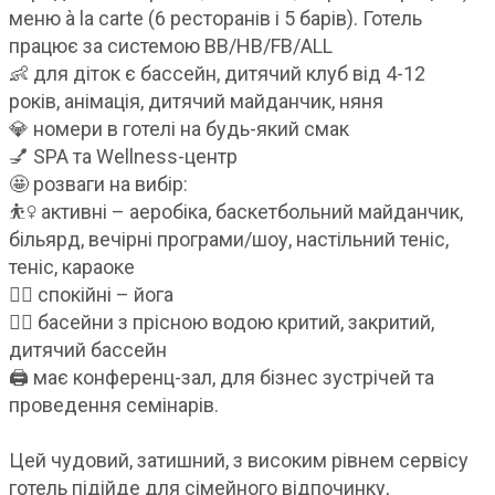
меню à la carte (6 ресторанів і 5 барів). Готель
працює за системою BB/HB/FB/ALL
👶 для діток є бассейн, дитячий клуб від 4-12
років, анімація, дитячий майданчик, няня
💎 номери в готелі на будь-який смак
💅 SPA та Wellness-центр
🤩 розваги на вибір:
⛹️‍♀️ активні – аеробіка, баскетбольний майданчик,
більярд, вечірні програми/шоу, настільний теніс,
теніс, караоке
🧘‍♀️ спокійні – йога
🤽‍♀️ басейни з прісною водою критий, закритий,
дитячий бассейн
🖨️ має конференц-зал, для бізнес зустрічей та
проведення семінарів.
Цей чудовий, затишний, з високим рівнем сервісу
готель підійде для сімейного відпочинку,