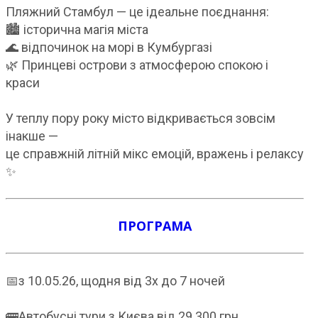
Пляжний Стамбул — це ідеальне поєднання:
🏙 історична магія міста
🌊 відпочинок на морі в Кумбургазі
🌿 Принцеві острови з атмосферою спокою і
краси
У теплу пору року місто відкривається зовсім
інакше —
це справжній літній мікс емоцій, вражень і релаксу
✨
ПРОГРАМА
📅з 10.05.26, щодня від 3х до 7 ночей
🚌Автобусні тури з Києва від 29 300 грн