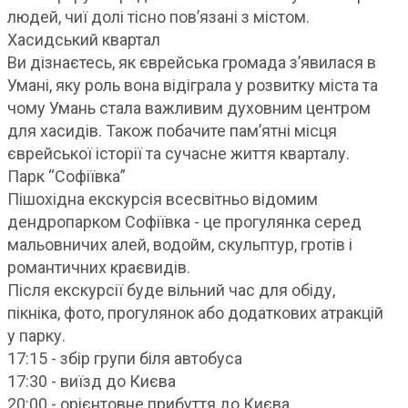
людей, чиї долі тісно пов’язані з містом.
Хасидський квартал
Ви дізнаєтесь, як єврейська громада з’явилася в
Умані, яку роль вона відіграла у розвитку міста та
чому Умань стала важливим духовним центром
для хасидів. Також побачите пам’ятні місця
єврейської історії та сучасне життя кварталу.
Парк “Софіївка”
Пішохідна екскурсія всесвітньо відомим
дендропарком Софіївка - це прогулянка серед
мальовничих алей, водойм, скульптур, гротів і
романтичних краєвидів.
Після екскурсії буде вільний час для обіду,
пікніка, фото, прогулянок або додаткових атракцій
у парку.
17:15 - збір групи біля автобуса
17:30 - виїзд до Києва
20:00 - орієнтовне прибуття до Києва