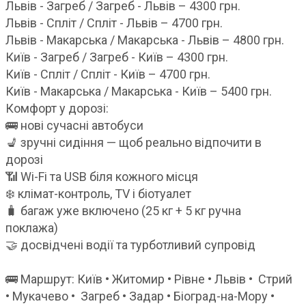
Львів - Загреб / Загреб - Львів – 4300 грн.
Львів - Спліт / Спліт - Львів – 4700 грн.
Львів - Макарська / Макарська - Львів – 4800 грн.
Київ - Загреб / Загреб - Київ – 4300 грн.
Київ - Спліт / Спліт - Київ – 4700 грн.
Київ - Макарська / Макарська - Київ – 5400 грн.
Комфорт у дорозі:
🚌 нові сучасні автобуси
💺 зручні сидіння — щоб реально відпочити в
дорозі
📶 Wi-Fi та USB біля кожного місця
❄️ клімат-контроль, TV і біотуалет
🧳 багаж уже включено (25 кг + 5 кг ручна
поклажа)
🤝 досвідчені водії та турботливий супровід
🚌 Маршрут: Київ • Житомир • Рівне • Львів • Стрий
• Мукачево • Загреб • Задар • Біоград-на-Мору •