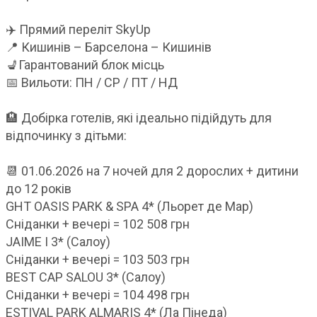
✈️ Прямий переліт SkyUp
📍 Кишинів – Барселона – Кишинів
💺Гарантований блок місць
📅 Вильоти: ПН / СР / ПТ / НД
🏨 Добірка готелів, які ідеально підійдуть для
відпочинку з дітьми:
📆 01.06.2026 на 7 ночей для 2 дорослих + дитини
до 12 років
GHT OASIS PARK & SPA 4* (Льорет де Мар)
Сніданки + вечері = 102 508 грн
JAIME I 3* (Салоу)
Сніданки + вечері = 103 503 грн
BEST CAP SALOU 3* (Салоу)
Сніданки + вечері = 104 498 грн
ESTIVAL PARK ALMARIS 4* (Ла Пінеда)