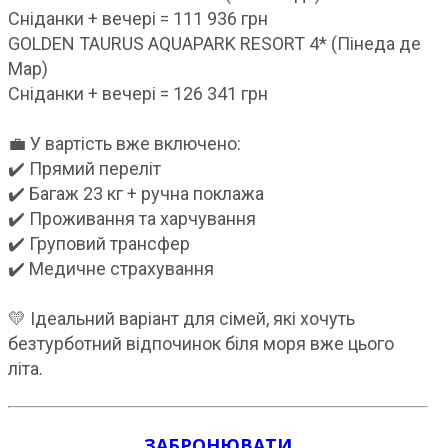
Сніданки + вечері = 111 936 грн
GOLDEN TAURUS AQUAPARK RESORT 4* (Пінеда де
Мар)
Сніданки + вечері = 126 341 грн
💼 У вартість вже включено:
✔️ Прямий переліт
✔️ Багаж 23 кг + ручна поклажа
✔️ Проживання та харчування
✔️ Груповий трансфер
✔️ Медичне страхування
💛 Ідеальний варіант для сімей, які хочуть
безтурботний відпочинок біля моря вже цього
літа.
ЗАБРОНЮВАТИ