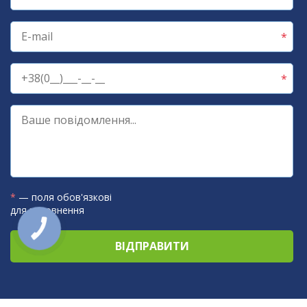
*
— поля обов'язкові
для заповнення
КНОПКА
ЗВ'ЯЗКУ