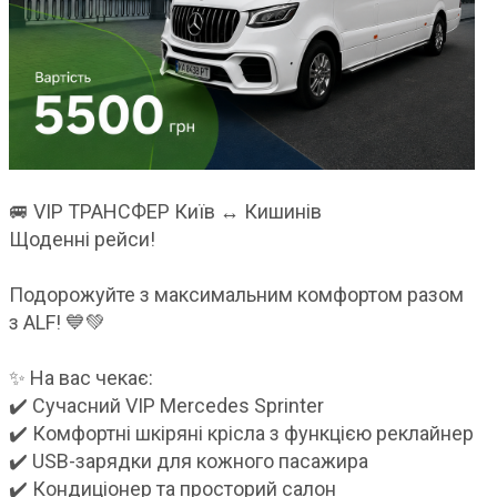
🚐 VIP ТРАНСФЕР Київ ↔ Кишинів
Щоденні рейси!
Подорожуйте з максимальним комфортом разом
з ALF! 💙💚
✨ На вас чекає:
✔️ Сучасний VIP Mercedes Sprinter
✔️ Комфортні шкіряні крісла з функцією реклайнер
✔️ USB-зарядки для кожного пасажира
✔️ Кондиціонер та просторий салон