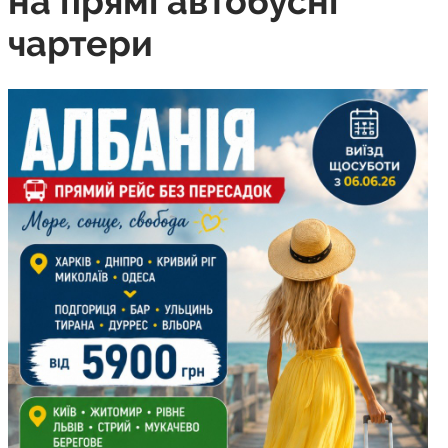
на прямі автобусні
чартери