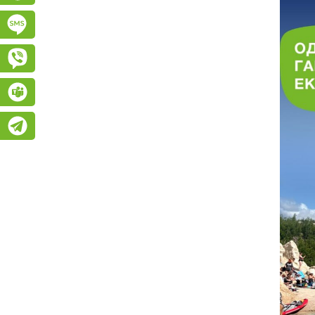
Підписатися на SMS розсилку
Viber
Teams
Telegram