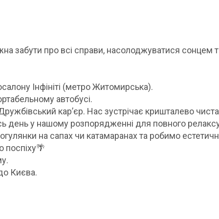
жна забути про всі справи, насолоджуватися сонцем т
тосалону Інфініті (метро Житомирська).
ртабельному автобусі.
ружбівський кар’єр. Нас зустрічає кришталево чиста
есь день у нашому розпорядженні для повного релаксу
огулянки на сапах чи катамаранах та робимо естетичні
 поспіху🌴
у.
до Києва.