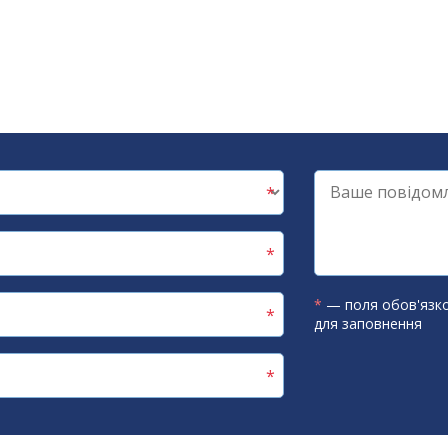
*
— поля обов'язко
для заповнення