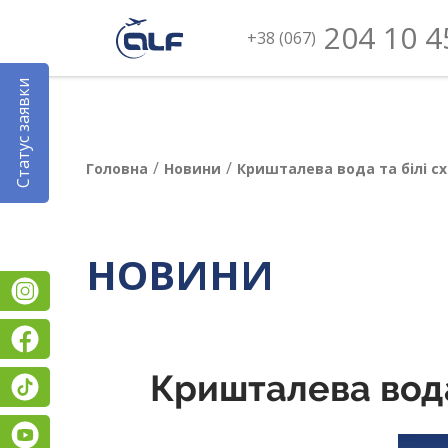
204 10 4
+38 (067)
Статус заявки
/
/
Головна
Новини
Кришталева вода та білі сх
НОВИНИ
Instagram
Facebook
Кришталева вода 
TikTok
YouTube