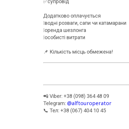
✅супровід
Додатково оплачується
❕водні розваги, сапи чи катамарани
❕оренда шезлонга
❕особисті витрати
📌 Кількість місць обмежена!
📲 Viber: +38 (098) 364 48 09
@alftouroperator
Telegram:
📞 Тел: +38 (067) 404 10 45