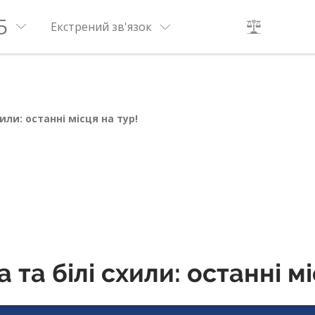
5
Екстрений зв'язок
или: останні місця на тур!
та білі схили: останні мі