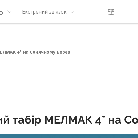
5
Екстрений зв'язок
МЕЛМАК 4* на Сонячному Березі
чий табір МЕЛМАК 4* на С