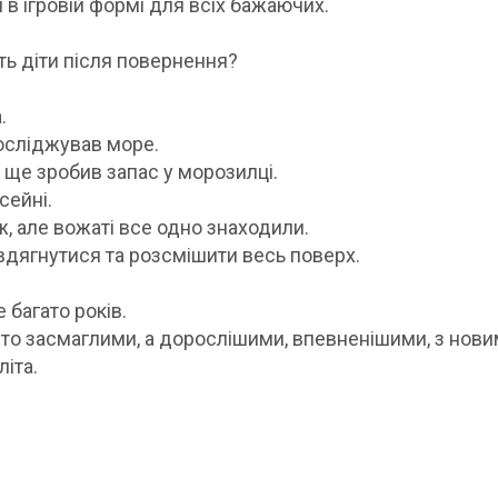
и в ігровій формі для всіх бажаючих.
ть діти після повернення?
.
досліджував море.
 і ще зробив запас у морозилці.
сейні.
ж, але вожаті все одно знаходили.
вдягнутися та розсмішити весь поверх.
 багато років.
то засмаглими, а дорослішими, впевненішими, з нови
іта.