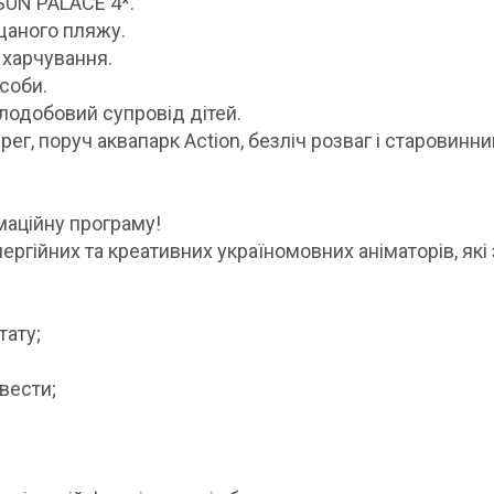
SUN PALACE 4*.
щаного пляжу.
 харчування.
соби.
ілодобовий супровід дітей.
ег, поруч аквапарк Action, безліч розваг і старовинн
маційну програму!
ергійних та креативних україномовних аніматорів, які
тату;
вести;