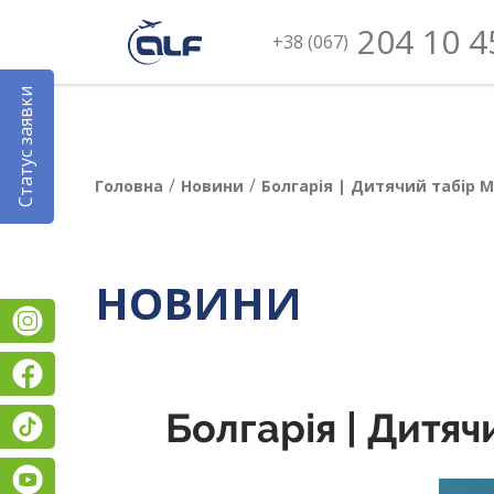
204 10 4
+38 (067)
Статус заявки
/
/
Головна
Новини
Болгарія | Дитячий табір 
НОВИНИ
Instagram
Facebook
Болгарія | Дитя
TikTok
YouTube