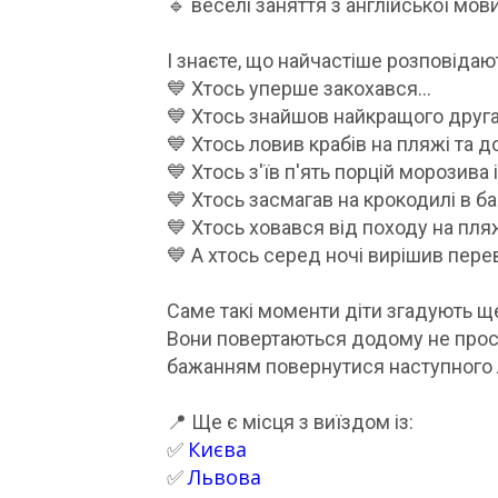
🔹 веселі заняття з англійської мов
І знаєте, що найчастіше розповідаю
💙 Хтось уперше закохався...
💙 Хтось знайшов найкращого друга
💙 Хтось ловив крабів на пляжі та 
💙 Хтось з'їв п'ять порцій морозива
💙 Хтось засмагав на крокодилі в ба
💙 Хтось ховався від походу на пля
💙 А хтось серед ночі вирішив пере
Саме такі моменти діти згадують ще
Вони повертаються додому не прос
бажанням повернутися наступного л
📍 Ще є місця з виїздом із:
Києва
✅
Львова
✅