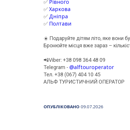
Рівного
✅
Харкова
✅
Дніпра
✅
Полтави
✅
☀️ Подаруйте дітям літо, яке вони 
Бронюйте місця вже зараз – кількі
📲Viber: +38 098 364 48 09
@alftouroperator
Telegram -
Тел. +38 (067) 404 10 45
АЛЬФ ТУРИСТИЧНИЙ ОПЕРАТОР
ОПУБЛІКОВАНО
09.07.2026