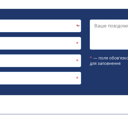
*
— поля обов'язко
для заповнення