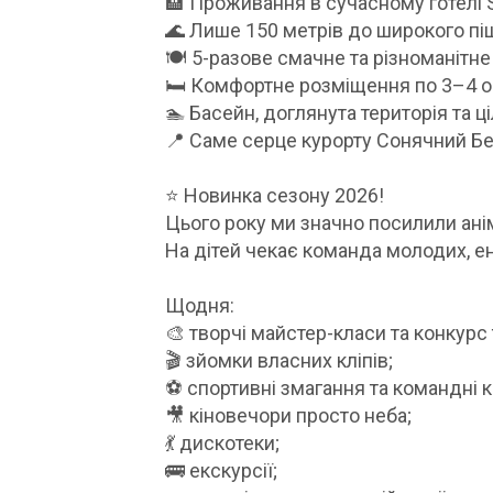
🏨 Проживання в сучасному готелі 
🌊 Лише 150 метрів до широкого пі
🍽 5-разове смачне та різноманітне
🛏 Комфортне розміщення по 3–4 о
🏊 Басейн, доглянута територія та ц
📍 Саме серце курорту Сонячний Бер
⭐ Новинка сезону 2026!
Цього року ми значно посилили ані
На дітей чекає команда молодих, ен
Щодня:
🎨 творчі майстер-класи та конкурс 
🎬 зйомки власних кліпів;
⚽ спортивні змагання та командні к
🎥 кіновечори просто неба;
💃 дискотеки;
🚌 екскурсії;