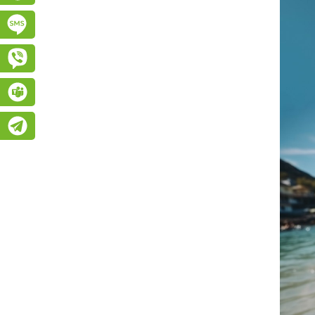
Підписатися на SMS розсилку
Viber
Teams
Telegram