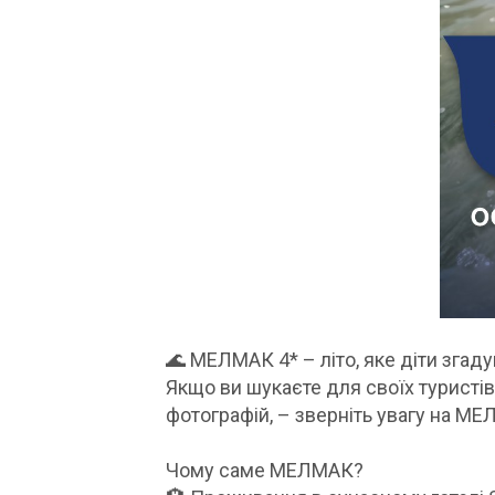
🌊 МЕЛМАК 4* – літо, яке діти згаду
Якщо ви шукаєте для своїх туристі
фотографій, – зверніть увагу на МЕ
Чому саме МЕЛМАК?