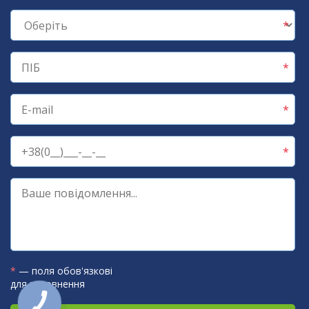
*
— поля обов'язкові
для заповнення
КНОПКА
ЗВ'ЯЗКУ