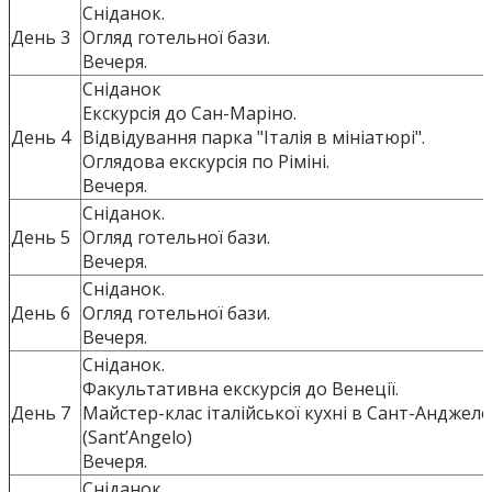
Сніданок.
День 3
Огляд готельної бази.
Вечеря.
Сніданок
Екскурсія до Сан-Маріно.
День 4
Відвідування парка "Італія в мініатюрі".
Оглядова екскурсія по Ріміні.
Вечеря.
Сніданок.
День 5
Огляд готельної бази.
Вечеря.
Сніданок.
День 6
Огляд готельної бази.
Вечеря.
Сніданок.
Факультативна екскурсія до Венеції.
День 7
Майстер-клас італійської кухні в Сант-Анджело
(Sant’Angelo)
Вечеря.
Сніданок.