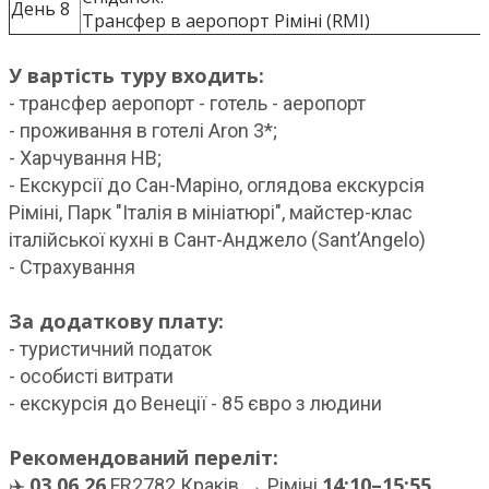
День 8
Трансфер в аеропорт Ріміні (RMI)
У вартість туру входить:
- трансфер аеропорт - готель - аеропорт
- проживання в готелі Aron 3*;
- Харчування HВ;
- Екскурсії до Сан-Маріно, оглядова екскурсія
Ріміні, Парк "Італія в мініатюрі", майстер-клас
італійської кухні в Сант-Анджело (Sant’Angelo)
- Страхування
За додаткову плату:
- туристичний податок
- особисті витрати
- екскурсія до Венеції - 85 євро з людини
Рекомендований переліт:
03.06.26
14:10–15:55
✈️
FR2782 Краків → Ріміні