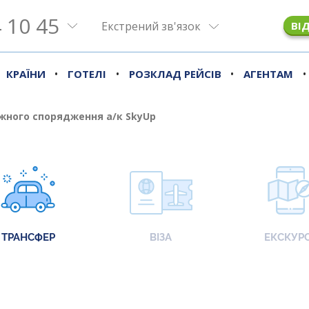
 10 45
Екстрений зв'язок
ВІ
•
•
•
•
КРАЇНИ
ГОТЕЛІ
РОЗКЛАД РЕЙСІВ
АГЕНТАМ
жного спорядження а/к SkyUp
ТРАНСФЕР
ВІЗА
ЕКСКУРС