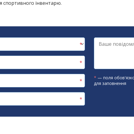
ля спортивного інвентарю.
*
— поля обов'язко
для заповнення