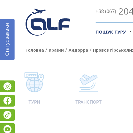
204
+38 (067)
Статус заявки
•
ПОШУК ТУРУ
/
/
/
Головна
Країни
Андорра
Провоз гірськоли
Instagram
Facebook
ТУРИ
ТРАНСПОРТ
TikTok
YouTube