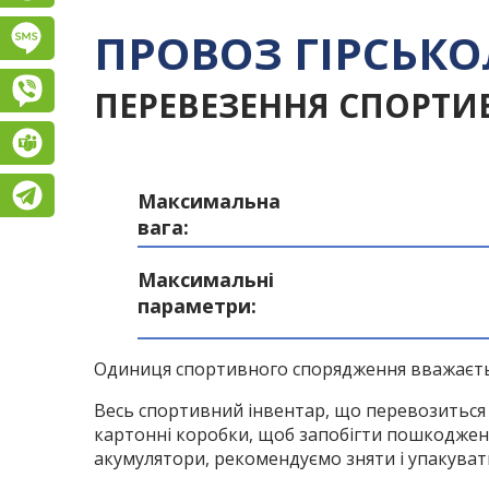
ПРОВОЗ ГІРСЬК
Підписатися на SMS розсилку
Viber
ПЕРЕВЕЗЕННЯ СПОРТИ
Teams
Telegram
Максимальна
вага:
Максимальні
параметри:
Одиниця спортивного спорядження вважаєтьс
Весь спортивний інвентар, що перевозиться 
картонні коробки, щоб запобігти пошкодженню
акумулятори, рекомендуємо зняти і упакуват