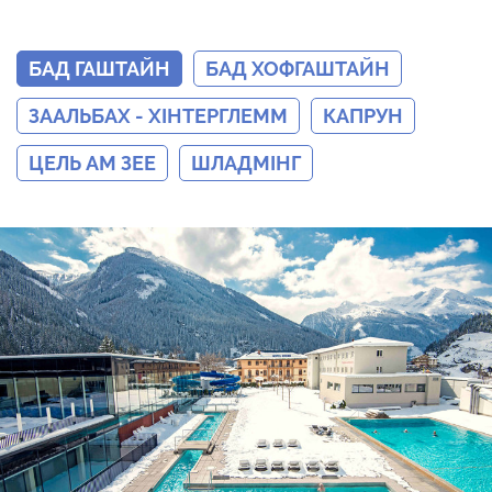
БАД ГАШТАЙН
БАД ХОФГАШТАЙН
ЗААЛЬБАХ - ХІНТЕРГЛЕММ
КАПРУН
ЦЕЛЬ АМ ЗЕЕ
ШЛАДМІНГ