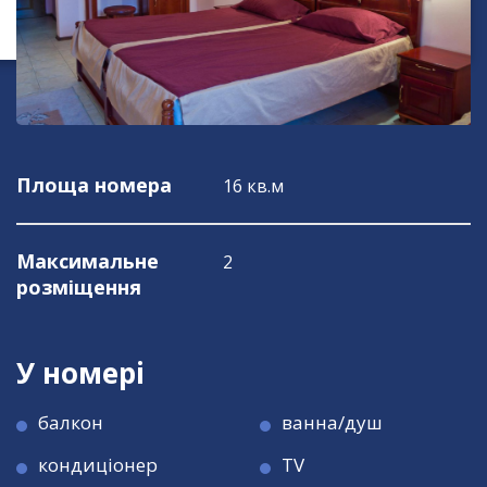
Площа номера
16 кв.м
Максимальне
2
розміщення
У номері
балкон
ванна/душ
кондиціонер
TV