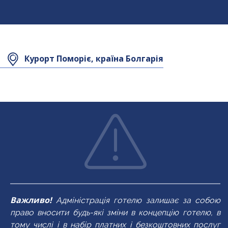
Площа номера
17-19 кв.м
Курорт Поморіє, країна Болгарія
Максимальне
3+1
розміщення
У номері
У номері
балкон
балкон
ванна/душ
ванна/душ
кондиціонер
кондиціонер
TV
TV
Важливо!
Адміністрація готелю залишає за собою
право вносити будь-які зміни в концепцію готелю, в
тому числі і в набір платних і безкоштовних послуг