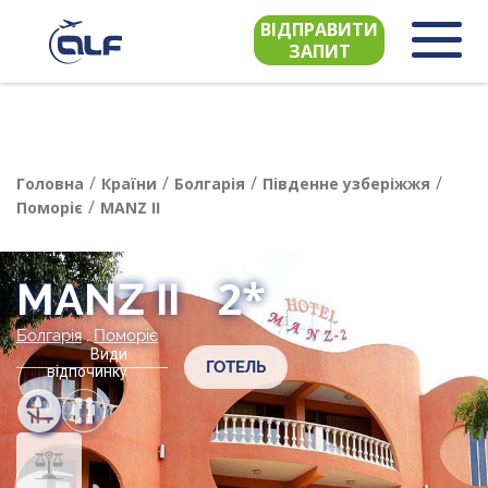
ВІДПРАВИТИ
ЗАПИТ
/
/
/
/
Головна
Країни
Болгарія
Південне узберіжжя
/
Поморіє
MANZ II
2*
MANZ II
Болгарія
,
Поморіє
Види
ГОТЕЛЬ
відпочинку