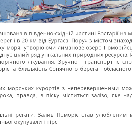
шована в південно-східній частині Болгарії на м
рег і в 20 км від Бургаса. Поруч з містом знахо
лянку моря, утворюючи лиманове озеро Поморійс
нує цілий ряд унікальних природних ресурсів. 
ілорічного лікування. Зручно і транспортне с
ріє, а близькість Сонячного берега і обласног
ших морських курортів з неперевершеними мож
рока, правда, в піску міститься залізо, яке 
рильні регати. Залив Поморіє став улюбленим 
ьої окупували і пірс.