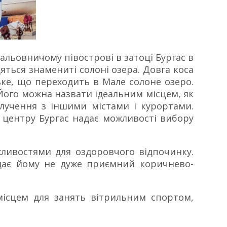
альовничому півострові в затоці Бургас в
дяться знамениті солоні озера. Довга коса
ьке, що переходить в Мале солоне озеро.
Його можна назвати ідеальним місцем, як
получення з іншими містами і курортами.
о центру Бургас надає можливості вибору
ливостями для оздоровчого відпочинку.
надає йому не дуже приємний коричнево-
місцем для занять вітрильним спортом,