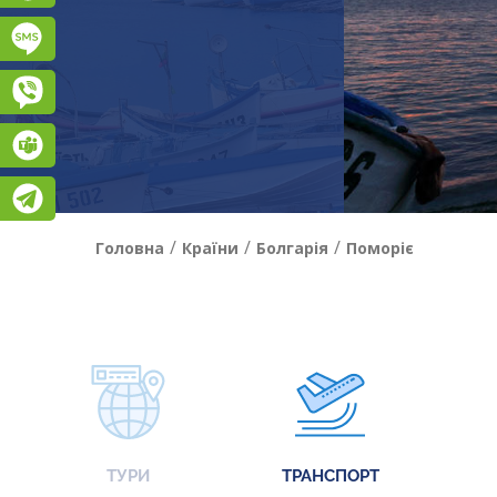
Підписатися на SMS розсилку
Viber
Teams
Telegram
/
/
/
Головна
Країни
Болгарія
Поморіє
ТУРИ
ТРАНСПОРТ