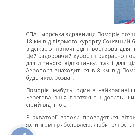
СПА і морська здравниця Поморіє розта
18 км від відомого курорту Сонячний бе
відсікає з півночі від півострова ді
Цей оздоровчий курорт прекрасно поєд
для літнього відпочинку, так і для ц
Аеропорт знаходиться в 8 км від Помо
будь-яких розваг.
Поморіє, мабуть, один з найкрасиві
Берегова лінія протяжна і досить ши
сірий відтінок.
В акваторії затоки проводяться віт
яхтингом і риболовлею, любителі останн