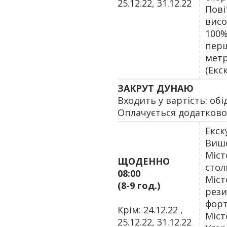
25.12.22, 31.12.22
Пові
висо
100%
перш
метр
(Екс
ЗАКРУТ ДУНАЮ
Входить у вартість: об
Оплачується додатково
Екск
Више
Міст
ЩОДЕННО
стол
08:00
Міст
(8-9 год.)
рези
форт
Крім: 24.12.22 ,
Міст
25.12.22, 31.12.22