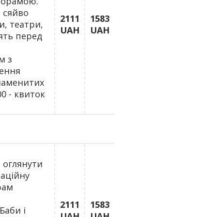
норамою.
, сяйво
2111
1583
и, театри,
UAH
UAH
дять перед
м з
чення
знаменитих
00 - квиток
е оглянути
наційну
рам
м
2111
1583
Баби і
UAH
UAH