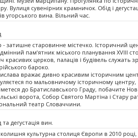
щині. Музей марципану. Прогулянка по історич
ру. Вулиця сувенірних крамничок. Обід і дегуста
ів угорського вина. Вільний час.
д
 - затишне старовинне містечко. Історичний це
ідмінний пам'ятник міського планування XVIII сто
іч красивих церков, палаців і будівель служать з
рійського бароко.
ислава вражає дивно красивим історичним цен
уляєтеся по мальовничому історичному центру,
іметеся до Братиславського Граду, побачите Нов
льські ворота, Собор Святого Мартіна і Стару ра
ональний театр Словаччини.
д та дегустація вин.
 колишня культурна столиця Європи в 2010 році,