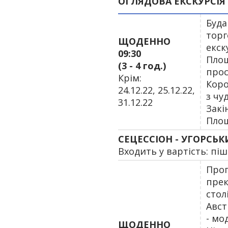
ОГЛЯДОВА ЕКСКУРСІ
Буда
торг
ЩОДЕННО
екск
09:30
Площ
(3 - 4 год.)
прос
Крім:
Коро
24.12.22, 25.12.22,
з чу
31.12.22
Закі
Площ
СЕЦЕССІОН - УГОРСЬ
Входить у вартість: піш
Прог
прек
стол
Авст
- мо
ЩОДЕННО