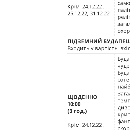
само
Крім: 24.12.22 ,
палі
25.12.22, 31.12.22
релі
зага
охор
ПІДЗЕМНИЙ БУДАПЕ
Входить у вартість: вхі
Буда
чуде
Буда
соте
найб
Зага
ЩОДЕННО
темп
10:00
диво
(3 год.)
крис
фант
Крім: 24.12.22 ,
скор