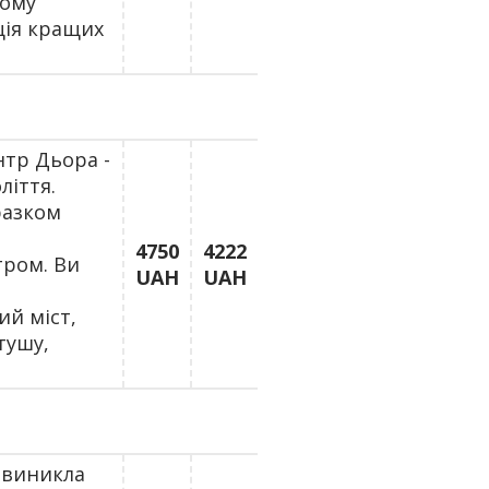
ному
ція кращих
нтр Дьoра -
ліття.
разком
4750
4222
тром. Ви
UAH
UAH
ий міст,
тушу,
 виникла