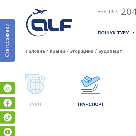
204
+38 (067)
Статус заявки
•
ПОШУК ТУРУ
/
/
/
Головна
Країни
Угорщина
Будапешт
Instagram
Facebook
ТУРИ
ТРАНСПОРТ
TikTok
YouTube