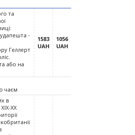
го та
ої
иці:
Будапешта -
1583
1056
UAH
UAH
ору Геллерт
ліс.
та або на
бо чаєм
их в
XIX-XX
риторії
икобританії
в