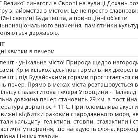
ї Великої синагоги в Європі на вулиці Дохань р
тру знайомства з містом. Це не просто славнозві
гійні святині Будапешта, а повноцінні об'єкти
льнонаціонального значення, пам'ятники культу
оняються державою.
ШТ
дні квитки в печери
пешт - унікальне місто! Природа щедро нагород
сами. Крім кількох десятків термальних джерел в
пешті, під Будайськими горами простягається с
нь печер. Прямо в межах міста розташовується в
ільшу сталактитова печера Угорщини - Палвелді
льна довжина печер становить 29 км, а постійна
ература дорівнює + 11 C. Приголомшлива акусти
вижні відбитки раковин стародавнього моря, в
тали кальциту, геліктити, стовпи, сталактити і с
астичні утворення, що нагадують слона, крокод
піона і інших тварин.