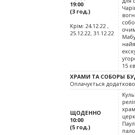
для 
19:00
Чарі
(3 год.)
вогн
собо
Крім: 24.12.22 ,
очим
25.12.22, 31.12.22
Мабу
найя
екск
угор
15 єв
ХРАМИ ТА СОБОРЫ Б
Оплачується додатково:
Куль
релі
храм
ЩОДЕННО
церк
10:00
Паул
(5 год.)
пало