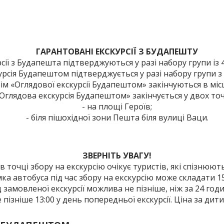
ГАРАНТОВАНІ ЕКСКУРСІЇ З БУДАПЕШТУ
рсії з Будапешта підтверджуються у разі набору групи із 4-
рсія Будапештом підтверджується у разі набору групи з 6
 крім «Оглядової екскурсії Будапештом» закінчуються в мі
Оглядова екскурсія Будапештом» закінчується у двох точ
- на площі Героїв;
- біля пішохідної зони Пешта біля вулиці Ваци.
ЗВЕРНІТЬ УВАГУ!
 в точці збору на екскурсію очікує туристів, які спізнюют
мка автобуса під час збору на екскурсію може складати 1
д замовленої екскурсії можлива не пізніше, ніж за 24 годи
пізніше 13:00 у день попередньої екскурсії. Ціна за дитин