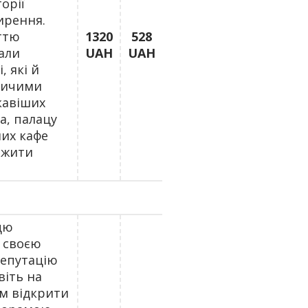
орії
ирення.
ттю
1320
528
али
UAH
UAH
, які й
вничими
кавіших
а, палацу
ших кафе
вжити
цю
и своєю
репутацію
віть на
ом відкрити