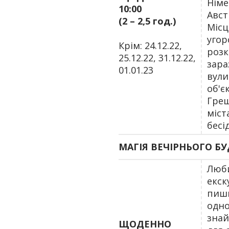
Німе
10:00
Авст
(2 – 2,5 год.)
Місц
угор
Крім: 24.12.22,
розк
25.12.22, 31.12.22,
зара
01.01.23
вули
об'є
Греш
міст
бесі
МАГІЯ ВЕЧІРНЬОГО Б
Люби
екск
пишн
одно
знай
ЩОДЕННО