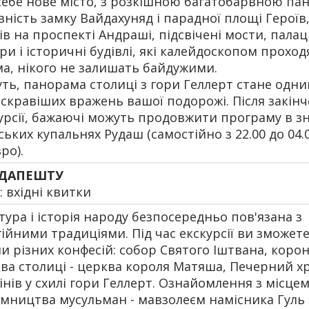
себе нове місто, з розкішною багатобарвною па
вність замку Вайдахуняд і парадної площі Героїв
ів на проспекті Андраші, підсвічені мости, палац
ри і історичні будівлі, які калейдоскопом прохо
а, нікого не залишать байдужими.
ть, панорама столиці з гори Геллерт стане одни
скравіших вражень вашої подорожі. Після закін
урсії, бажаючі можуть продовжити програму в 
ських купальнях Рудаш (самостійно з 22.00 до 04.
ро).
УДАПЕШТУ
 вхідні квитки
тура і історія народу безпосередньо пов'язана з
гійними традиціями. Під час екскурсії ви зможет
и різних конфесій: собор Святого Іштвана, коро
ва столиці - церква короля Матяша, Печерний х
інів у схилі гори Геллерт. Ознайомлення з місце
мництва мусульман - мавзолеєм намісника Гуль 