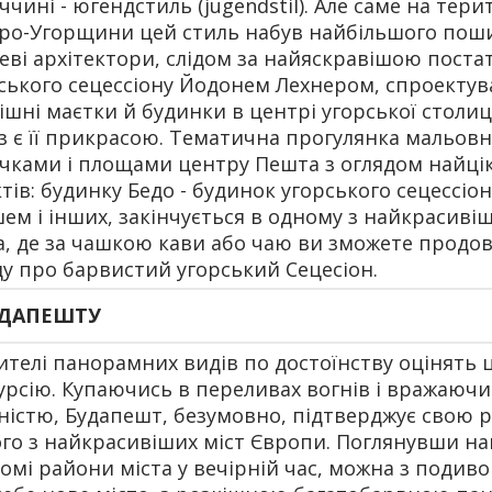
ччині - югендстиль (jugendstil). Але саме на терит
ро-Угорщини цей стиль набув найбільшого пош
еві архітектори, слідом за найяскравішою поста
ського сецессіону Йодонем Лехнером, спроектув
ішні маєтки й будинки в центрі угорської столиці
з є її прикрасою. Тематична прогулянка мальо
чками і площами центру Пешта з оглядом найці
ктів: будинку Бедо - будинок угорського сецессіон
ем і інших, закінчується в одному з найкрасиві
а, де за чашкою кави або чаю ви зможете продо
ду про барвистий угорський Сецесіон.
УДАПЕШТУ
телі панорамних видів по достоїнству оцінять 
урсію. Купаючись в переливах вогнів і вражаюч
істю, Будапешт, безумовно, підтверджує свою 
го з найкрасивіших міст Європи. Поглянувши на
омі райони міста у вечірній час, можна з подив