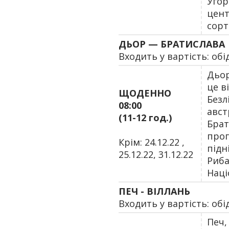
Угор
цент
сорт
ДЬОР — БРАТИСЛАВА
Входить у вартість: обі
Дьор
це в
ЩОДЕННО
Безл
08:00
авст
(11-12 год.)
Брат
прог
Крім: 24.12.22 ,
підн
25.12.22, 31.12.22
Риба
Наці
ПЕЧ - ВІЛЛАНЬ
Входить у вартість: обі
Печ,