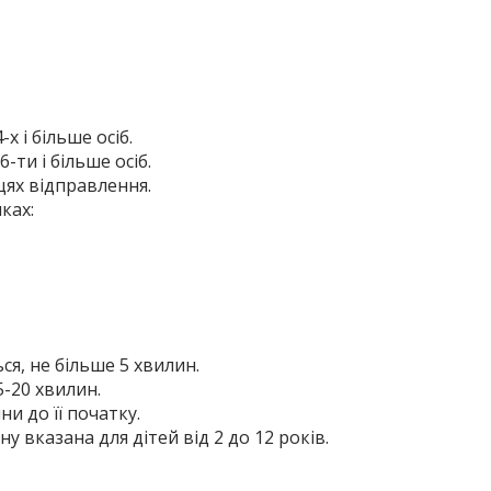
х і більше осіб.
-ти і більше осіб.
сцях відправлення.
ках:
ься, не більше 5 хвилин.
5-20 хвилин.
ни до її початку.
у вказана для дітей від 2 до 12 років.