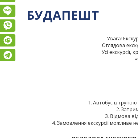
БУДАПЕШТ
Підписатися на SMS розсилку
Viber
Увага! Екску
Teams
Оглядова екску
Усі екскурсії,
Telegram
«
1. Автобус із групою
2. Затри
3. Відмова ві
4. Замовлення екскурсії можливе не 