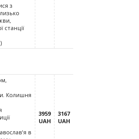
ися з
близько
кви,
ї станції
)
ом,
ни. Колишня
я
3959
3167
иції
UAH
UAH
авослав'я в