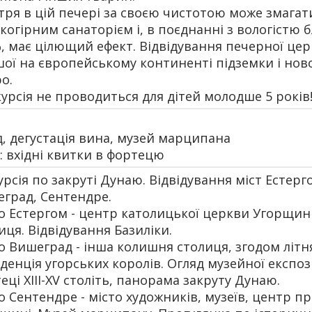
тря в цій печері за своєю чистотою може змагат
когірним санаторієм і, в поєднанні з вологістю 
, має цілющий ефект. Відвідування печерної цер
ої на європейському континенті підземки і ново
о.
курсія не проводиться для дітей молодше 5 років!
ід, дегустація вина, музей марципана
: вхідні квитки в фортецю
урсія по закруті Дунаю. Відвідування міст Естерг
град, Сентендре.
о Естергом - центр католицької церкви Угорщи
иця. Відвідування Базиліки.
о Вишеград - інша колишня столиця, згодом літн
денція угорських королів. Огляд музейної експоз
еці XIII-XV століть, панорама закруту Дунаю.
о Сентендре - місто художників, музеїв, центр пр