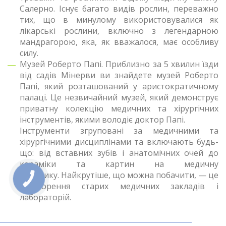
Салерно. Існує багато видів рослин, переважно
тих, що в минулому використовувалися як
лікарські рослини, включно з легендарною
мандрагорою, яка, як вважалося, має особливу
силу.
Музей Роберто Папі. Приблизно за 5 хвилин їзди
від садів Мінерви ви знайдете музей Роберто
Папі, який розташований у аристократичному
палаці. Це незвичайний музей, який демонструє
приватну колекцію медичних та хірургічних
інструментів, якими володіє доктор Папі.
Інструменти згруповані за медичними та
хірургічними дисциплінами та включають будь-
що: від вставних зубів і анатомічних очей до
кераміки та картин на медичну
тематику. Найкрутіше, що можна побачити, — це
КНОПКА
ЗВ'ЯЗКУ
відтворення старих медичних закладів і
лабораторій.