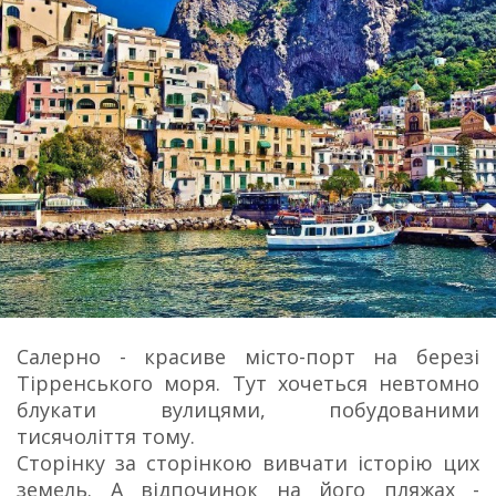
Салерно - красиве місто-порт на березі
Тірренського моря. Тут хочеться невтомно
блукати вулицями, побудованими
тисячоліття тому.
Сторінку за сторінкою вивчати історію цих
земель. А відпочинок на його пляжах -