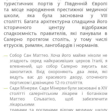
туристичних портів у Південній Європі
та місце народження престижної медичної
школи, яка була заснована у VIII
столітті. Багата архітектурна спадщина його
історичного центру відображає
спадкоємність правителів, які панували в
Салерно протягом століть, у тому числі
етрусків, римлян, лангобардів і норманів.
Собор Сан Маттео. Хоча його майже ніколи не
згадують серед найкрасивіших церков Італії, я
впевнений, що собор Салерно змусить вас
захопитися. Вхід охороняють два леви, які
ведуть вас до красивого двору, оточеного
портиком і дзвіницею 12-го століття.
Сади Мінерви. Сади Мінерви були засновані в XIV
столітті салернітським лікарем і ботаніком
Маттео Сільватіко, щоб забезпечити
лікарськими
травами та рослинами відому медичну школу