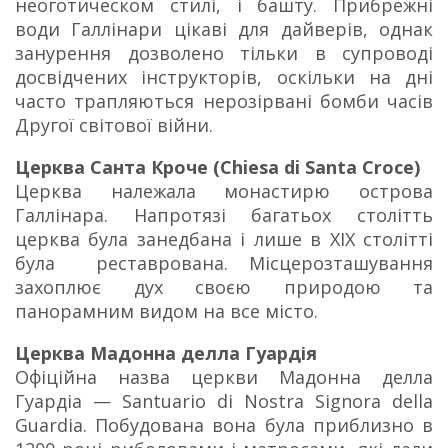
неоготическом стилі, і башту. Прибрежні
води Галлінари цікаві для дайверів, однак
занурення дозволено тільки в супроводі
досвідчених інструкторів, оскільки на дні
часто трапляються нерозірвані бомби часів
Другої світової війни.
Церква Санта Кроче (Chiesa di Santa Croce)
Церква належала монастирю острова
Галлінара. Напротязі багатьох столітть
церква була занедбана і лише в XIX столітті
була реставрована. Місцерозташування
захоплює дух своєю природою та
панорамним видом на все місто.
Церква Мадонна делла Гуардія
Офіційна назва церкви Мадонна делла
Гуардіа — Santuario di Nostra Signora della
Guardia. Побудована вона була приблизно в