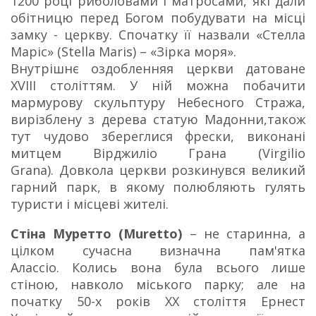
1200 році риболовами і матросами, які дали
обітницю перед Богом побудувати на місці
замку - церкву. Спочатку її назвали «Стелла
Маріс» (Stella Maris) – «Зірка моря».
Внутрішнє оздобленняя церкви датоване
XVIII століттям. У ній можна побачити
мармурову скульптуру Небесного Стража,
вирізблену з дерева статую Мадонни,також
тут чудово збереглися фрески, виконані
митцем Вірджиліо Грана (Virgilio
Grana). Довкола церкви розкинувся великий
гарний парк, в якому полюбляють гулять
туристи і місцеві жителі.
Стіна Муретто (Muretto)
– не старинна, а
цілком сучасна визначна пам'ятка
Алассіо. Колись вона була всього лише
стіною, навколо міського парку; але на
початку 50-х років ХХ століття Ернест