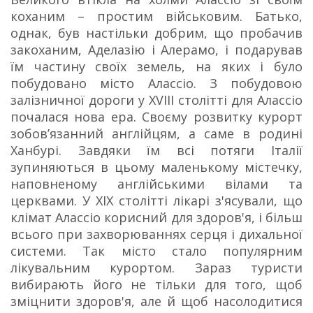
коханим – простим військовим. Батько,
однак, був настільки добрим, що пробачив
закоханим, Аделазію і Алерамо, і подарував
їм частину своїх земель, на яких і було
побудовано місто Алассіо. З побудовою
залізничної дороги у XVIII столітті для Алассіо
почалася нова ера. Своєму розвитку курорт
зобов’язанний англійцям, а саме в родині
Ханбурі. Завдяки їм всі потяги Італії
зупиняються в цьому маленькому містечку,
наповненому англійськими вілами та
церквами. У XIX столітті лікарі з'ясували, що
клімат Алассіо корисний для здоров'я, і більш
всього при захворюваннях серця і дихальної
системи. Так місто стало популярним
лікувальним курортом. Зараз туристи
вибирають його не тільки для того, щоб
зміцнити здоров'я, але й щоб насолодитися