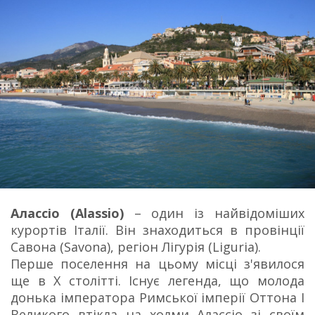
Алассіо (Alassio)
– один із найвідоміших
курортів Італії. Він знаходиться в провінції
Савона (Savona), регіон Лігурія (Liguria).
Перше поселення на цьому місці з'явилося
ще в X столітті. Існує легенда, що молода
донька імператора Римської імперії Оттона I
Великого втікла на холми Алассіо зі своїм