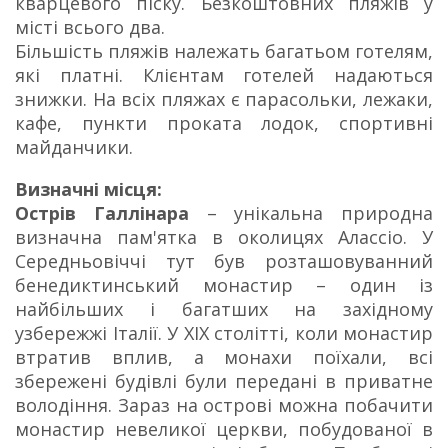
кварцевого піску. Безкоштовних пляжів у
місті всього два.
Більшість пляжів належать багатьом готелям,
які платні. Клієнтам готелей надаються
знижки. На всіх пляжах є парасольки, лежаки,
кафе, пункти проката лодок, спортивні
майданчики.
Визначні місця:
Острів Галлінара
– унікальна природна
визначна пам'ятка в околицях Алассіо. У
Середньовіччі тут був розташовуванний
бенедиктинський монастир – один із
найбільших і багатших на західному
узбережжі Італії. У XIX столітті, коли монастир
втратив вплив, а монахи поїхали, всі
збережені будівлі були передані в приватне
володіння. Зараз на острові можна побачити
монастир невеликої церкви, побудованої в